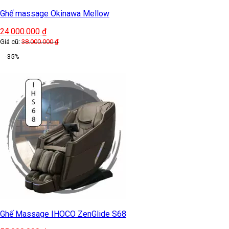
Ghế massage Okinawa Mellow
24.000.000
₫
Giá cũ:
38.000.000
₫
-35%
Ghế Massage IHOCO ZenGlide S68