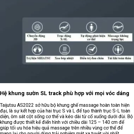
Hệ khung sườn SL track phù hợp với mọi vóc dáng
Taijutsu AS2022 sở hữu bộ khung ghế massage hoàn toàn hiện
đại, là sự kết hợp của hai trục S và L để tạo thành trục S-L toàn
diện, ôm sát cột sống cơ thể và kéo dài từ cổ xuống dưới đùi. Bộ
khung được thiết kế điển hình với chiều dài 125 – 140 cm để
giúp tối ưu hóa hiệu quả massage trên nhiều vùng cơ thể để
mang lại cho người dùng trải nghiệm mát xa tuyệt vời nhất.