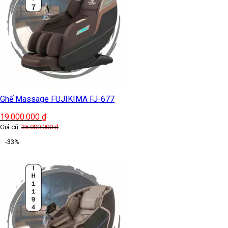
Ghế Massage FUJIKIMA FJ-677
19.000.000
₫
Giá cũ:
35.000.000
₫
-33%