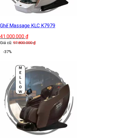
Ghế Massage KLC K7979
41.000.000
₫
Giá cũ:
97.800.000
₫
-37%