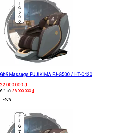
Ghế Massage FUJIKIMA FJ-G500 / HT-C420
22.000.000
₫
Giá cũ:
38.000.000
₫
-46%