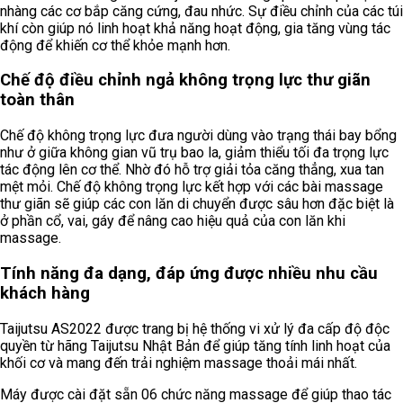
nhàng các cơ bắp căng cứng, đau nhức. Sự điều chỉnh của các túi
khí còn giúp nó linh hoạt khả năng hoạt động, gia tăng vùng tác
động để khiến cơ thể khỏe mạnh hơn.
Chế độ điều chỉnh ngả không trọng lực thư giãn
toàn thân
Chế độ không trọng lực đưa người dùng vào trạng thái bay bổng
như ở giữa không gian vũ trụ bao la, giảm thiểu tối đa trọng lực
tác động lên cơ thể. Nhờ đó hỗ trợ giải tỏa căng thẳng, xua tan
mệt mỏi. Chế độ không trọng lực kết hợp với các bài massage
thư giãn sẽ giúp các con lăn di chuyển được sâu hơn đặc biệt là
ở phần cổ, vai, gáy để nâng cao hiệu quả của con lăn khi
massage.
Tính năng đa dạng, đáp ứng được nhiều nhu cầu
khách hàng
Taijutsu AS2022 được trang bị hệ thống vi xử lý đa cấp độ độc
quyền từ hãng Taijutsu Nhật Bản để giúp tăng tính linh hoạt của
khối cơ và mang đến trải nghiệm massage thoải mái nhất.
Máy được cài đặt sẵn 06 chức năng massage để giúp thao tác