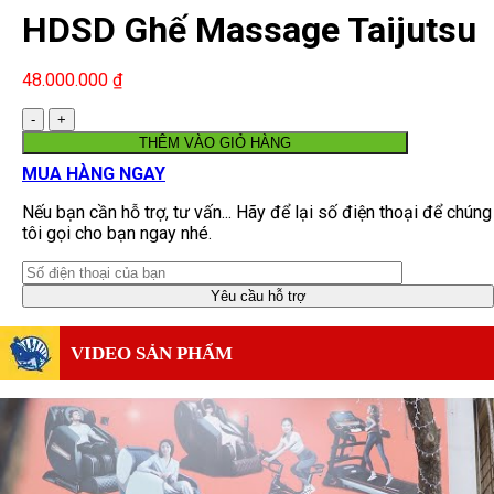
HDSD Ghế Massage Taijutsu
AS 2022
48.000.000
₫
Số
lượng
THÊM VÀO GIỎ HÀNG
MUA HÀNG NGAY
Nếu bạn cần hỗ trợ, tư vấn... Hãy để lại số điện thoại để chúng
tôi gọi cho bạn ngay nhé.
VIDEO SẢN PHẨM