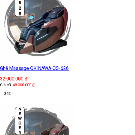
Ghế Massage OKINAWA OS-626
32.000.000
₫
Giá cũ:
48.000.000
₫
-35%