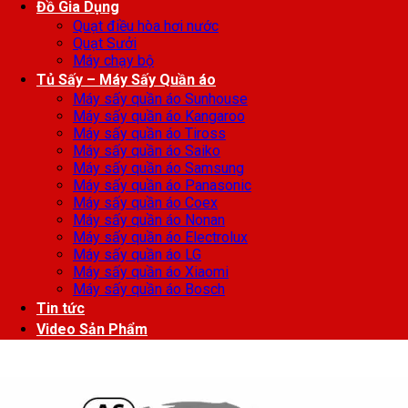
Đồ Gia Dụng
Quạt điều hòa hơi nước
Quạt Sưởi
Máy chạy bộ
Tủ Sấy – Máy Sấy Quần áo
Máy sấy quần áo Sunhouse
Máy sấy quần áo Kangaroo
Máy sấy quần áo Tiross
Máy sấy quần áo Saiko
Máy sấy quần áo Samsung
Máy sấy quần áo Panasonic
Máy sấy quần áo Coex
Máy sấy quần áo Nonan
Máy sấy quần áo Electrolux
Máy sấy quần áo LG
Máy sấy quần áo Xiaomi
Máy sấy quần áo Bosch
Tin tức
Video Sản Phẩm