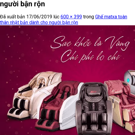
người bận rộn
Đã xuất bản
17/06/2019
lúc
600 × 399
trong
Ghế matxa toàn
thân nhật bản dành cho người bận rộn