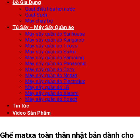
Đồ Gia Dụng
Quạt điều hòa hơi nước
Quạt Sưởi
Máy chạy bộ
Tủ Sấy – Máy Sấy Quần áo
Máy sấy quần áo Sunhouse
Máy sấy quần áo Kangaroo
Máy sấy quần áo Tiross
Máy sấy quần áo Saiko
Máy sấy quần áo Samsung
Máy sấy quần áo Panasonic
Máy sấy quần áo Coex
Máy sấy quần áo Nonan
Máy sấy quần áo Electrolux
Máy sấy quần áo LG
Máy sấy quần áo Xiaomi
Máy sấy quần áo Bosch
Tin tức
Video Sản Phẩm
Ghế matxa toàn thân nhật bản dành cho