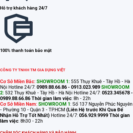
Hỗ trợ khách hàng 24/7
100% thanh toán bảo mật
CÔNG TY TNHH TM GIA DỤNG VIỆT
Cơ Sở Miền Bắc:
SHOWROOM 1:
555 Thụy Khuê - Tây Hồ - Hà
Nội Hotline 24/7:
0989.88.66.86 - 0913.023.989
SHOWROOM
2:
532 Thụy Khuê - Tây Hồ - Hà Nội Hotline 24/7:
0523.345678 -
0989.88.66.86
Thời gian làm việc
: 8h - 22h
Cơ Sở Miền Nam:
SHOWROOM 1
: Số 137 Nguyễn Phúc Nguyên
- Phường 10 - Quận 3 - TP.HCM
(Liên Hệ trước Khi Qua Để
Nhận Hỗ Trợ Tốt Nhất)
Hotline 24/7:
056.929.9999
Thời gian
làm việc
: 8h30 - 22h
CHĂM SÓC KHÁCH HÀNG VÀ BẢO HÀNH: