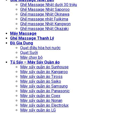
Ghế Massage Nhật dưới 30 triệu
Ghế Massage Nhật Saporoo
Ghế massage Nhật Okinawa
Ghế massage nhật Fujikima
Ghế massage Nhật Kangwon
Ghế massage Nhật Okazaki
Máy Massage
Ghế Massage Thanh Lý
Đồ Gia Dụng
Quạt điều hòa hơi nước
Quạt Sưởi
Máy chạy bộ
Tủ Sấy – Máy Sấy Quần áo
Máy sấy quần áo Sunhouse
Máy sấy quần áo Kangaroo
Máy sấy quần áo Tiross
Máy sấy quần áo Saiko
Máy sấy quần áo Samsung
Máy sấy quần áo Panasonic
Máy sấy quần áo Coex
Máy sấy quần áo Nonan
Máy sấy quần áo Electrolux
Máy sấy quần áo LG