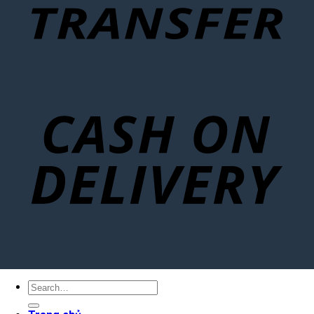
Search
for: