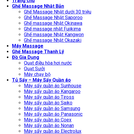
Trang chủ
Ghế Massage Nhật Bản
Ghế Massage Nhật dưới 30 triệu
Ghế Massage Nhật Saporoo
Ghế massage Nhật Okinawa
Ghế massage nhật Fujikima
Ghế massage Nhật Kangwon
Ghế massage Nhật Okazaki
Máy Massage
Ghế Massage Thanh Lý
Đồ Gia Dụng
Quạt điều hòa hơi nước
Quạt Sưởi
Máy chạy bộ
Tủ Sấy – Máy Sấy Quần áo
Máy sấy quần áo Sunhouse
Máy sấy quần áo Kangaroo
Máy sấy quần áo Tiross
Máy sấy quần áo Saiko
Máy sấy quần áo Samsung
Máy sấy quần áo Panasonic
Máy sấy quần áo Coex
Máy sấy quần áo Nonan
Máy sấy quần áo Electrolux