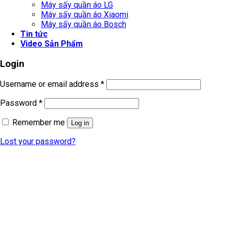
Máy sấy quần áo LG
Máy sấy quần áo Xiaomi
Máy sấy quần áo Bosch
Tin tức
Video Sản Phẩm
Login
Username or email address
*
Password
*
Remember me
Log in
Lost your password?