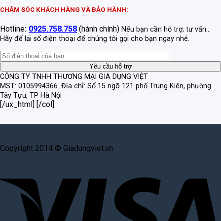
CHĂM SÓC KHÁCH HÀNG VÀ BẢO HÀNH:
Hotline
:
0925.758.758
(hành chính)
Nếu bạn cần hỗ trợ, tư vấn...
Hãy để lại số điện thoại để chúng tôi gọi cho bạn ngay nhé.
CÔNG TY TNHH THƯƠNG MẠI GIA DỤNG VIỆT
MST: 0105994366.
Địa chỉ: Số 15 ngõ 121 phố Trung Kiên, phường
Tây Tựu, TP Hà Nội
[/ux_html] [/col]
Copyright 2014 © Giadungviet.vn