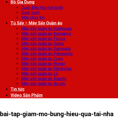
Đồ Gia Dụng
Quạt điều hòa hơi nước
Quạt Sưởi
Máy chạy bộ
Tủ Sấy – Máy Sấy Quần áo
Máy sấy quần áo Sunhouse
Máy sấy quần áo Kangaroo
Máy sấy quần áo Tiross
Máy sấy quần áo Saiko
Máy sấy quần áo Samsung
Máy sấy quần áo Panasonic
Máy sấy quần áo Coex
Máy sấy quần áo Nonan
Máy sấy quần áo Electrolux
Máy sấy quần áo LG
Máy sấy quần áo Xiaomi
Máy sấy quần áo Bosch
Tin tức
Video Sản Phẩm
bai-tap-giam-mo-bung-hieu-qua-tai-nha