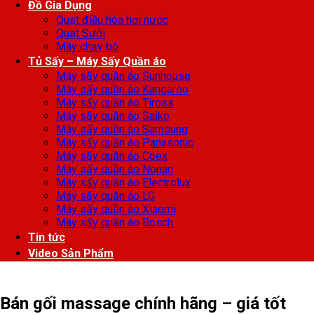
Đồ Gia Dụng
Quạt điều hòa hơi nước
Quạt Sưởi
Máy chạy bộ
Tủ Sấy – Máy Sấy Quần áo
Máy sấy quần áo Sunhouse
Máy sấy quần áo Kangaroo
Máy sấy quần áo Tiross
Máy sấy quần áo Saiko
Máy sấy quần áo Samsung
Máy sấy quần áo Panasonic
Máy sấy quần áo Coex
Máy sấy quần áo Nonan
Máy sấy quần áo Electrolux
Máy sấy quần áo LG
Máy sấy quần áo Xiaomi
Máy sấy quần áo Bosch
Tin tức
Video Sản Phẩm
Bán gối massage chính hãng – giá tốt