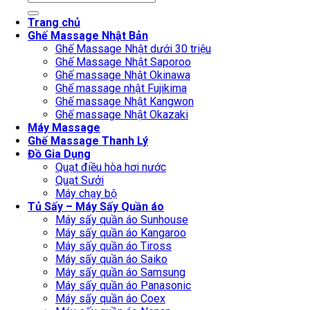
for:
Trang chủ
Ghế Massage Nhật Bản
Ghế Massage Nhật dưới 30 triệu
Ghế Massage Nhật Saporoo
Ghế massage Nhật Okinawa
Ghế massage nhật Fujikima
Ghế massage Nhật Kangwon
Ghế massage Nhật Okazaki
Máy Massage
Ghế Massage Thanh Lý
Đồ Gia Dụng
Quạt điều hòa hơi nước
Quạt Sưởi
Máy chạy bộ
Tủ Sấy – Máy Sấy Quần áo
Máy sấy quần áo Sunhouse
Máy sấy quần áo Kangaroo
Máy sấy quần áo Tiross
Máy sấy quần áo Saiko
Máy sấy quần áo Samsung
Máy sấy quần áo Panasonic
Máy sấy quần áo Coex