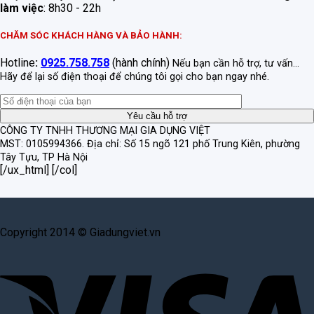
làm việc
: 8h30 - 22h
CHĂM SÓC KHÁCH HÀNG VÀ BẢO HÀNH:
Hotline
:
0925.758.758
(hành chính)
Nếu bạn cần hỗ trợ, tư vấn...
Hãy để lại số điện thoại để chúng tôi gọi cho bạn ngay nhé.
CÔNG TY TNHH THƯƠNG MẠI GIA DỤNG VIỆT
MST: 0105994366.
Địa chỉ: Số 15 ngõ 121 phố Trung Kiên, phường
Tây Tựu, TP Hà Nội
[/ux_html] [/col]
Copyright 2014 © Giadungviet.vn