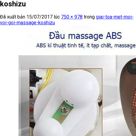
koshizu
Đã xuất bản
15/07/2017
lúc
750 × 978
trong
giai-toa-met-moi-
voi-goi-massage-koshizu