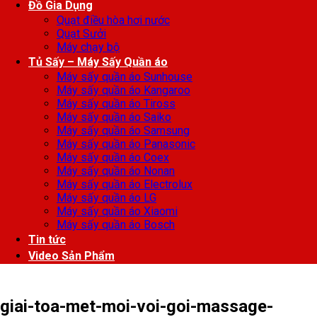
Đồ Gia Dụng
Quạt điều hòa hơi nước
Quạt Sưởi
Máy chạy bộ
Tủ Sấy – Máy Sấy Quần áo
Máy sấy quần áo Sunhouse
Máy sấy quần áo Kangaroo
Máy sấy quần áo Tiross
Máy sấy quần áo Saiko
Máy sấy quần áo Samsung
Máy sấy quần áo Panasonic
Máy sấy quần áo Coex
Máy sấy quần áo Nonan
Máy sấy quần áo Electrolux
Máy sấy quần áo LG
Máy sấy quần áo Xiaomi
Máy sấy quần áo Bosch
Tin tức
Video Sản Phẩm
giai-toa-met-moi-voi-goi-massage-