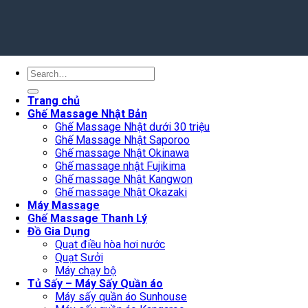
Search
for:
Trang chủ
Ghế Massage Nhật Bản
Ghế Massage Nhật dưới 30 triệu
Ghế Massage Nhật Saporoo
Ghế massage Nhật Okinawa
Ghế massage nhật Fujikima
Ghế massage Nhật Kangwon
Ghế massage Nhật Okazaki
Máy Massage
Ghế Massage Thanh Lý
Đồ Gia Dụng
Quạt điều hòa hơi nước
Quạt Sưởi
Máy chạy bộ
Tủ Sấy – Máy Sấy Quần áo
Máy sấy quần áo Sunhouse