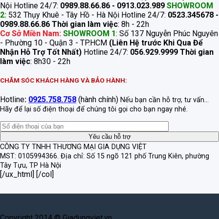
Nội Hotline 24/7:
0989.88.66.86 - 0913.023.989
SHOWROOM
2:
532 Thụy Khuê - Tây Hồ - Hà Nội Hotline 24/7:
0523.345678 -
0989.88.66.86
Thời gian làm việc
: 8h - 22h
Cơ Sở Miền Nam:
SHOWROOM 1
: Số 137 Nguyễn Phúc Nguyên
- Phường 10 - Quận 3 - TP.HCM
(Liên Hệ trước Khi Qua Để
Nhận Hỗ Trợ Tốt Nhất)
Hotline 24/7:
056.929.9999
Thời gian
làm việc
: 8h30 - 22h
CHĂM SÓC KHÁCH HÀNG VÀ BẢO HÀNH:
Hotline
:
0925.758.758
(hành chính)
Nếu bạn cần hỗ trợ, tư vấn...
Hãy để lại số điện thoại để chúng tôi gọi cho bạn ngay nhé.
CÔNG TY TNHH THƯƠNG MẠI GIA DỤNG VIỆT
MST: 0105994366.
Địa chỉ: Số 15 ngõ 121 phố Trung Kiên, phường
Tây Tựu, TP Hà Nội
[/ux_html] [/col]
Copyright 2014 © Giadungviet.vn