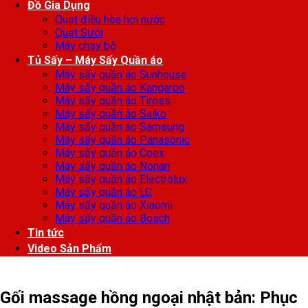
Đồ Gia Dụng
Quạt điều hòa hơi nước
Quạt Sưởi
Máy chạy bộ
Tủ Sấy – Máy Sấy Quần áo
Máy sấy quần áo Sunhouse
Máy sấy quần áo Kangaroo
Máy sấy quần áo Tiross
Máy sấy quần áo Saiko
Máy sấy quần áo Samsung
Máy sấy quần áo Panasonic
Máy sấy quần áo Coex
Máy sấy quần áo Nonan
Máy sấy quần áo Electrolux
Máy sấy quần áo LG
Máy sấy quần áo Xiaomi
Máy sấy quần áo Bosch
Tin tức
Video Sản Phẩm
Gối massage hồng ngoại nhật bản: Phục