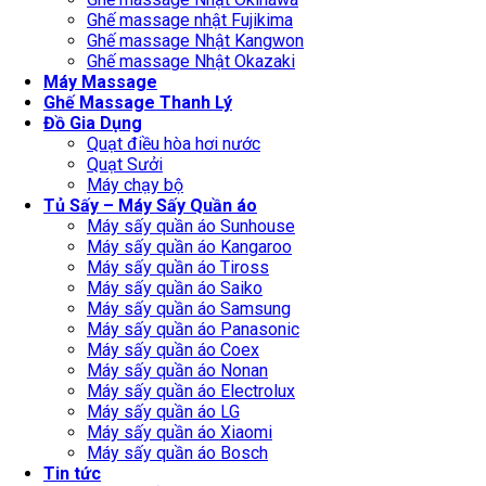
Ghế massage nhật Fujikima
Ghế massage Nhật Kangwon
Ghế massage Nhật Okazaki
Máy Massage
Ghế Massage Thanh Lý
Đồ Gia Dụng
Quạt điều hòa hơi nước
Quạt Sưởi
Máy chạy bộ
Tủ Sấy – Máy Sấy Quần áo
Máy sấy quần áo Sunhouse
Máy sấy quần áo Kangaroo
Máy sấy quần áo Tiross
Máy sấy quần áo Saiko
Máy sấy quần áo Samsung
Máy sấy quần áo Panasonic
Máy sấy quần áo Coex
Máy sấy quần áo Nonan
Máy sấy quần áo Electrolux
Máy sấy quần áo LG
Máy sấy quần áo Xiaomi
Máy sấy quần áo Bosch
Tin tức