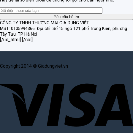
Hãy để lại số điện thoại để chúng tôi gọi cho bạn ngay nhé.
CÔNG TY TNHH THƯƠNG MẠI GIA DỤNG VIỆT
MST: 0105994366.
Địa chỉ: Số 15 ngõ 121 phố Trung Kiên, phường
Tây Tựu, TP Hà Nội
[/ux_html] [/col]
Copyright 2014 © Giadungviet.vn