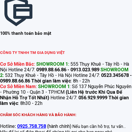
100% thanh toán bảo mật
CÔNG TY TNHH TM GIA DỤNG VIỆT
Cơ Sở Miền Bắc:
SHOWROOM 1:
555 Thụy Khuê - Tây Hồ - Hà
Nội Hotline 24/7:
0989.88.66.86 - 0913.023.989
SHOWROOM
2:
532 Thụy Khuê - Tây Hồ - Hà Nội Hotline 24/7:
0523.345678 -
0989.88.66.86
Thời gian làm việc
: 8h - 22h
Cơ Sở Miền Nam:
SHOWROOM 1
: Số 137 Nguyễn Phúc Nguyên
- Phường 10 - Quận 3 - TP.HCM
(Liên Hệ trước Khi Qua Để
Nhận Hỗ Trợ Tốt Nhất)
Hotline 24/7:
056.929.9999
Thời gian
làm việc
: 8h30 - 22h
CHĂM SÓC KHÁCH HÀNG VÀ BẢO HÀNH:
Hotline
:
0925.758.758
(hành chính)
Nếu bạn cần hỗ trợ, tư vấn...