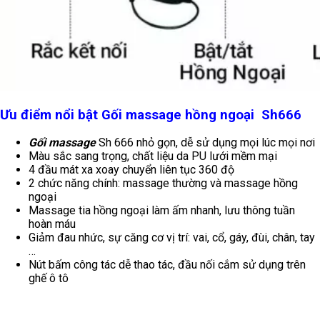
Ưu điểm nổi bật Gối massage hồng ngoại Sh666
Gối massage
Sh 666 nhỏ gọn, dễ sử dụng mọi lúc mọi nơi
Màu sắc sang trọng, chất liệu da PU lưới mềm mại
4 đầu mát xa xoay chuyển liên tục 360 độ
2 chức năng chính: massage thường và massage hồng
ngoại
Massage tia hồng ngoại làm ấm nhanh, lưu thông tuần
hoàn máu
Giảm đau nhức, sự căng cơ vị trí: vai, cổ, gáy, đùi, chân, tay
…
Nút bấm công tác dễ thao tác, đầu nối cắm sử dụng trên
ghế ô tô