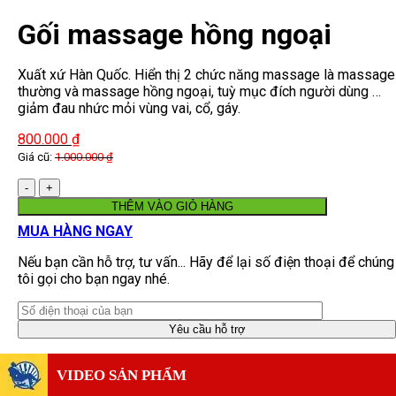
Gối massage hồng ngoại
Sh666
Xuất xứ Hàn Quốc. Hiển thị 2 chức năng massage là massage
thường và massage hồng ngoại, tuỳ mục đích người dùng …
giảm đau nhức mỏi vùng vai, cổ, gáy.
800.000
₫
Giá cũ:
1.000.000
₫
Số
lượng
THÊM VÀO GIỎ HÀNG
MUA HÀNG NGAY
Nếu bạn cần hỗ trợ, tư vấn... Hãy để lại số điện thoại để chúng
tôi gọi cho bạn ngay nhé.
VIDEO SẢN PHẨM