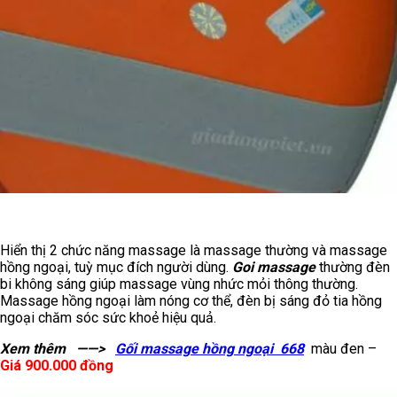
Hiển thị 2 chức năng massage là massage thường và massage
hồng ngoại, tuỳ mục đích người dùng.
Goi massage
thường đèn
bi không sáng giúp massage vùng nhức mỏi thông thường.
Massage hồng ngoại làm nóng cơ thể, đèn bị sáng đỏ tia hồng
ngoại chăm sóc sức khoẻ hiệu quả.
Xem thêm
——>
Gối massage hồng ngoại 668
màu đen –
Giá 900.000 đồng