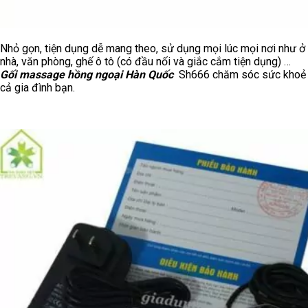
Nhỏ gọn, tiện dụng dễ mang theo, sử dụng mọi lúc mọi nơi như ở
nhà, văn phòng, ghế ô tô (có đầu nối và giắc cắm tiện dụng) …
Gối massage hồng ngoại Hàn Quốc
Sh666 chăm sóc sức khoẻ
cả gia đình bạn.