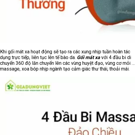
Khi gối mát xa hoạt động sẽ tạo ra các xung nhịp tuần hoàn tác
dụng trực tiếp, liên tục lên tế bào da.
Gối mát xa
với 4 đầu bi di
chuyển 360 độ lăn chuyển lên các vùng huyệt đạo, vùng cơ mỏi …
massage, xoa bóp nhịp ngành tạo cảm giác thư thái, thoải mái.