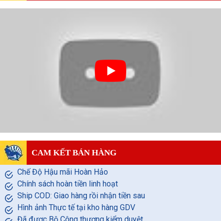
CAM KẾT BÁN HÀNG
Chế Độ Hậu mãi Hoàn Hảo
Chính sách hoàn tiền linh hoạt
Ship COD: Giao hàng rồi nhận tiền sau
Hình ảnh Thực tế tại kho hàng GDV
Đã được Bộ Công thương kiểm duyệt