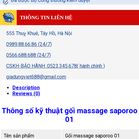
Đã được Bộ Công thương kiểm duyệt
THÔNG TIN LIÊN HỆ
555 Thuỵ Khuê, Tây Hồ, Hà Nội
0989.88.66.86 (24/7)
0566.688.688 (24/7)
CSKH-BẢO HÀNH :0523.345.678( hành chính )
giadungviet688@gmail.com
Description
Reviews (0)
Thông số kỹ thuật gối massage saporoo
01
Tên sản phẩm
Gối massage saporoo 01