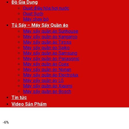
Đồ Gia Dụng
Quạt điều hòa hơi nước
Quạt Sưởi
Máy chạy bộ
Tủ Sấy – Máy Sấy Quần áo
Máy sấy quần áo Sunhouse
Máy sấy quần áo Kangaroo
Máy sấy quần áo Tiross
Máy sấy quần áo Saiko
Máy sấy quần áo Samsung
Máy sấy quần áo Panasonic
Máy sấy quần áo Coex
Máy sấy quần áo Nonan
Máy sấy quần áo Electrolux
Máy sấy quần áo LG
Máy sấy quần áo Xiaomi
Máy sấy quần áo Bosch
Tin tức
Video Sản Phẩm
-6%