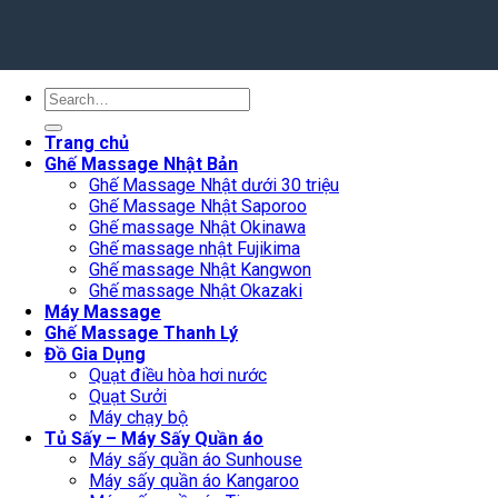
Search
for:
Trang chủ
Ghế Massage Nhật Bản
Ghế Massage Nhật dưới 30 triệu
Ghế Massage Nhật Saporoo
Ghế massage Nhật Okinawa
Ghế massage nhật Fujikima
Ghế massage Nhật Kangwon
Ghế massage Nhật Okazaki
Máy Massage
Ghế Massage Thanh Lý
Đồ Gia Dụng
Quạt điều hòa hơi nước
Quạt Sưởi
Máy chạy bộ
Tủ Sấy – Máy Sấy Quần áo
Máy sấy quần áo Sunhouse
Máy sấy quần áo Kangaroo