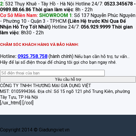
2:
532 Thụy Khuê - Tây Hồ - Hà Nội Hotline 24/7:
0523.345678 -
0989.88.66.86
Thời gian làm việc
: 8h - 22h
Cơ Sở Miền Nam:
SHOWROOM 1
: Số 137 Nguyễn Phúc Nguyên
- Phường 10 - Quận 3 - TP.HCM
(Liên Hệ trước Khi Qua Để
Nhận Hỗ Trợ Tốt Nhất)
Hotline 24/7:
056.929.9999
Thời gian
làm việc
: 8h30 - 22h
CHĂM SÓC KHÁCH HÀNG VÀ BẢO HÀNH:
Hotline
:
0925.758.758
(hành chính)
Nếu bạn cần hỗ trợ, tư vấn...
Hãy để lại số điện thoại để chúng tôi gọi cho bạn ngay nhé.
CÔNG TY TNHH THƯƠNG MẠI GIA DỤNG VIỆT
MST: 0105994366.
Địa chỉ: Số 15 ngõ 121 phố Trung Kiên, phường
Tây Tựu, TP Hà Nội
[/ux_html] [/col]
Copyright 2014 © Giadungviet.vn