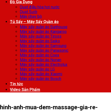
Đồ Gia Dụng
Quạt điều hòa hơi nước
Quạt Sưởi
Máy chạy bộ
Tủ Sấy – Máy Sấy Quần áo
Máy sấy quần áo Sunhouse
Máy sấy quần áo Kangaroo
Máy sấy quần áo Tiross
Máy sấy quần áo Saiko
Máy sấy quần áo Samsung
Máy sấy quần áo Panasonic
Máy sấy quần áo Coex
Máy sấy quần áo Nonan
Máy sấy quần áo Electrolux
Máy sấy quần áo LG
Máy sấy quần áo Xiaomi
Máy sấy quần áo Bosch
Tin tức
Video Sản Phẩm
hinh-anh-mua-dem-massage-gia-re-