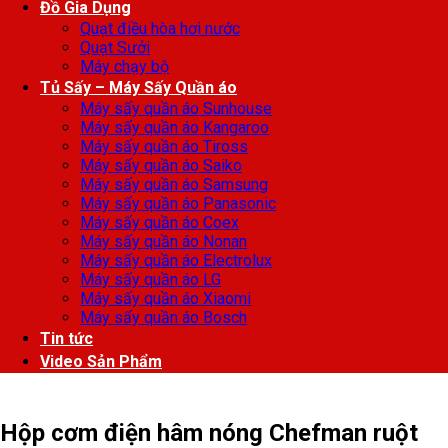
Đồ Gia Dụng
Quạt điều hòa hơi nước
Quạt Sưởi
Máy chạy bộ
Tủ Sấy – Máy Sấy Quần áo
Máy sấy quần áo Sunhouse
Máy sấy quần áo Kangaroo
Máy sấy quần áo Tiross
Máy sấy quần áo Saiko
Máy sấy quần áo Samsung
Máy sấy quần áo Panasonic
Máy sấy quần áo Coex
Máy sấy quần áo Nonan
Máy sấy quần áo Electrolux
Máy sấy quần áo LG
Máy sấy quần áo Xiaomi
Máy sấy quần áo Bosch
Tin tức
Video Sản Phẩm
Hộp cơm điện hâm nóng Chefman ruột