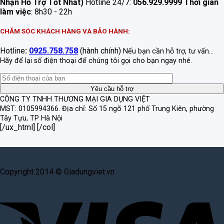
Nhận Hỗ Trợ Tốt Nhất)
Hotline 24/7:
056.929.9999
Thời gian
làm việc
: 8h30 - 22h
CHĂM SÓC KHÁCH HÀNG VÀ BẢO HÀNH:
Hotline
:
0925.758.758
(hành chính)
Nếu bạn cần hỗ trợ, tư vấn...
Hãy để lại số điện thoại để chúng tôi gọi cho bạn ngay nhé.
CÔNG TY TNHH THƯƠNG MẠI GIA DỤNG VIỆT
MST: 0105994366.
Địa chỉ: Số 15 ngõ 121 phố Trung Kiên, phường
Tây Tựu, TP Hà Nội
[/ux_html] [/col]
Copyright 2014 © Giadungviet.vn