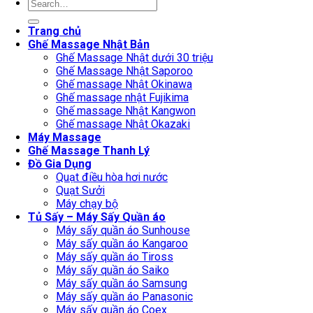
Search
for:
Trang chủ
Ghế Massage Nhật Bản
Ghế Massage Nhật dưới 30 triệu
Ghế Massage Nhật Saporoo
Ghế massage Nhật Okinawa
Ghế massage nhật Fujikima
Ghế massage Nhật Kangwon
Ghế massage Nhật Okazaki
Máy Massage
Ghế Massage Thanh Lý
Đồ Gia Dụng
Quạt điều hòa hơi nước
Quạt Sưởi
Máy chạy bộ
Tủ Sấy – Máy Sấy Quần áo
Máy sấy quần áo Sunhouse
Máy sấy quần áo Kangaroo
Máy sấy quần áo Tiross
Máy sấy quần áo Saiko
Máy sấy quần áo Samsung
Máy sấy quần áo Panasonic
Máy sấy quần áo Coex