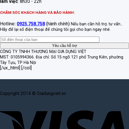
làm việc
: 8h30 - 22h
CHĂM SÓC KHÁCH HÀNG VÀ BẢO HÀNH:
Hotline
:
0925.758.758
(hành chính)
Nếu bạn cần hỗ trợ, tư vấn...
Hãy để lại số điện thoại để chúng tôi gọi cho bạn ngay nhé.
CÔNG TY TNHH THƯƠNG MẠI GIA DỤNG VIỆT
MST: 0105994366.
Địa chỉ: Số 15 ngõ 121 phố Trung Kiên, phường
Tây Tựu, TP Hà Nội
[/ux_html] [/col]
Copyright 2014 © Giadungviet.vn