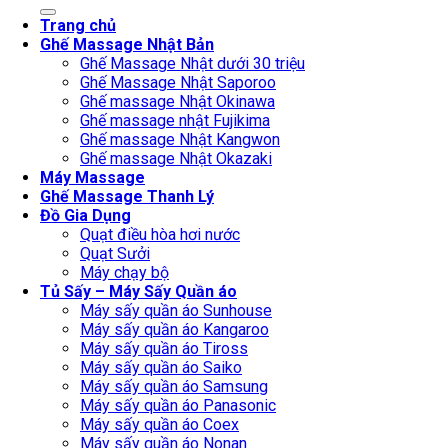
for:
Trang chủ
Ghế Massage Nhật Bản
Ghế Massage Nhật dưới 30 triệu
Ghế Massage Nhật Saporoo
Ghế massage Nhật Okinawa
Ghế massage nhật Fujikima
Ghế massage Nhật Kangwon
Ghế massage Nhật Okazaki
Máy Massage
Ghế Massage Thanh Lý
Đồ Gia Dụng
Quạt điều hòa hơi nước
Quạt Sưởi
Máy chạy bộ
Tủ Sấy – Máy Sấy Quần áo
Máy sấy quần áo Sunhouse
Máy sấy quần áo Kangaroo
Máy sấy quần áo Tiross
Máy sấy quần áo Saiko
Máy sấy quần áo Samsung
Máy sấy quần áo Panasonic
Máy sấy quần áo Coex
Máy sấy quần áo Nonan