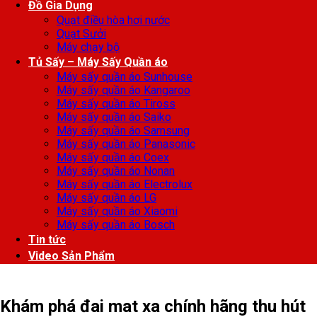
Đồ Gia Dụng
Quạt điều hòa hơi nước
Quạt Sưởi
Máy chạy bộ
Tủ Sấy – Máy Sấy Quần áo
Máy sấy quần áo Sunhouse
Máy sấy quần áo Kangaroo
Máy sấy quần áo Tiross
Máy sấy quần áo Saiko
Máy sấy quần áo Samsung
Máy sấy quần áo Panasonic
Máy sấy quần áo Coex
Máy sấy quần áo Nonan
Máy sấy quần áo Electrolux
Máy sấy quần áo LG
Máy sấy quần áo Xiaomi
Máy sấy quần áo Bosch
Tin tức
Video Sản Phẩm
Khám phá đai mat xa chính hãng thu hút