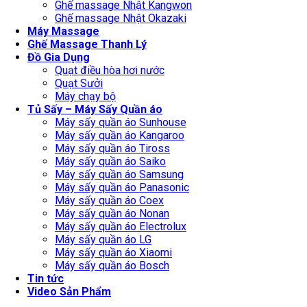
Ghế massage Nhật Kangwon
Ghế massage Nhật Okazaki
Máy Massage
Ghế Massage Thanh Lý
Đồ Gia Dụng
Quạt điều hòa hơi nước
Quạt Sưởi
Máy chạy bộ
Tủ Sấy – Máy Sấy Quần áo
Máy sấy quần áo Sunhouse
Máy sấy quần áo Kangaroo
Máy sấy quần áo Tiross
Máy sấy quần áo Saiko
Máy sấy quần áo Samsung
Máy sấy quần áo Panasonic
Máy sấy quần áo Coex
Máy sấy quần áo Nonan
Máy sấy quần áo Electrolux
Máy sấy quần áo LG
Máy sấy quần áo Xiaomi
Máy sấy quần áo Bosch
Tin tức
Video Sản Phẩm