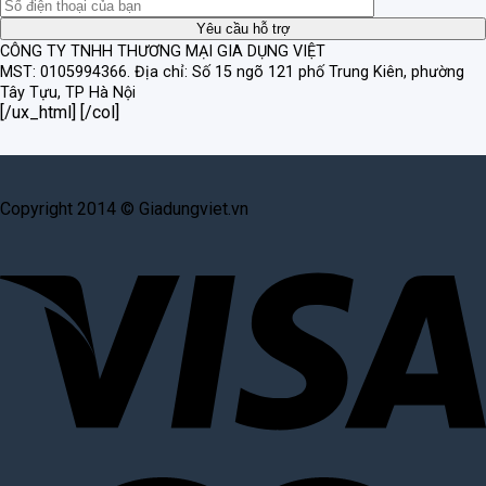
CÔNG TY TNHH THƯƠNG MẠI GIA DỤNG VIỆT
MST: 0105994366.
Địa chỉ: Số 15 ngõ 121 phố Trung Kiên, phường
Tây Tựu, TP Hà Nội
[/ux_html] [/col]
Copyright 2014 © Giadungviet.vn