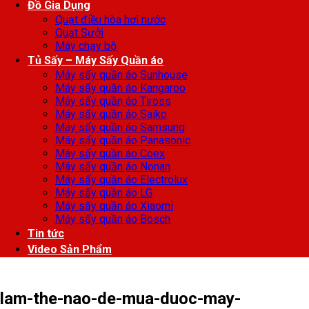
Đồ Gia Dụng
Quạt điều hòa hơi nước
Quạt Sưởi
Máy chạy bộ
Tủ Sấy – Máy Sấy Quần áo
Máy sấy quần áo Sunhouse
Máy sấy quần áo Kangaroo
Máy sấy quần áo Tiross
Máy sấy quần áo Saiko
Máy sấy quần áo Samsung
Máy sấy quần áo Panasonic
Máy sấy quần áo Coex
Máy sấy quần áo Nonan
Máy sấy quần áo Electrolux
Máy sấy quần áo LG
Máy sấy quần áo Xiaomi
Máy sấy quần áo Bosch
Tin tức
Video Sản Phẩm
lam-the-nao-de-mua-duoc-may-