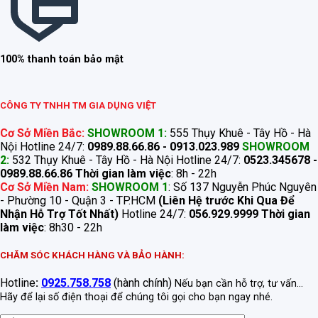
100% thanh toán bảo mật
CÔNG TY TNHH TM GIA DỤNG VIỆT
Cơ Sở Miền Bắc:
SHOWROOM 1:
555 Thụy Khuê - Tây Hồ - Hà
Nội Hotline 24/7:
0989.88.66.86 - 0913.023.989
SHOWROOM
2:
532 Thụy Khuê - Tây Hồ - Hà Nội Hotline 24/7:
0523.345678 -
0989.88.66.86
Thời gian làm việc
: 8h - 22h
Cơ Sở Miền Nam:
SHOWROOM 1
: Số 137 Nguyễn Phúc Nguyên
- Phường 10 - Quận 3 - TP.HCM
(Liên Hệ trước Khi Qua Để
Nhận Hỗ Trợ Tốt Nhất)
Hotline 24/7:
056.929.9999
Thời gian
làm việc
: 8h30 - 22h
CHĂM SÓC KHÁCH HÀNG VÀ BẢO HÀNH:
Hotline
:
0925.758.758
(hành chính)
Nếu bạn cần hỗ trợ, tư vấn...
Hãy để lại số điện thoại để chúng tôi gọi cho bạn ngay nhé.