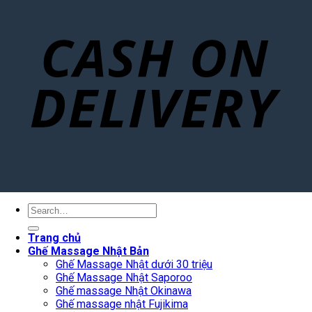
Search
for:
Trang chủ
Ghế Massage Nhật Bản
Ghế Massage Nhật dưới 30 triệu
Ghế Massage Nhật Saporoo
Ghế massage Nhật Okinawa
Ghế massage nhật Fujikima