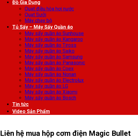
Đồ Gia Dụng
Quạt điều hòa hơi nước
Quạt Sưởi
Máy chạy bộ
Tủ Sấy – Máy Sấy Quần áo
Máy sấy quần áo Sunhouse
Máy sấy quần áo Kangaroo
Máy sấy quần áo Tiross
Máy sấy quần áo Saiko
Máy sấy quần áo Samsung
Máy sấy quần áo Panasonic
Máy sấy quần áo Coex
Máy sấy quần áo Nonan
Máy sấy quần áo Electrolux
Máy sấy quần áo LG
Máy sấy quần áo Xiaomi
Máy sấy quần áo Bosch
Tin tức
Video Sản Phẩm
Liên hệ mua hộp cơm điện Magic Bullet