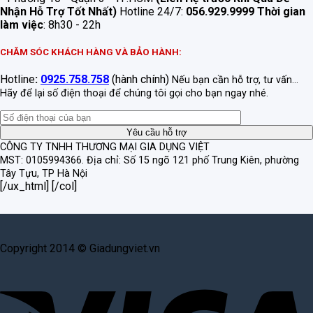
Nhận Hỗ Trợ Tốt Nhất)
Hotline 24/7:
056.929.9999
Thời gian
làm việc
: 8h30 - 22h
CHĂM SÓC KHÁCH HÀNG VÀ BẢO HÀNH:
Hotline
:
0925.758.758
(hành chính)
Nếu bạn cần hỗ trợ, tư vấn...
Hãy để lại số điện thoại để chúng tôi gọi cho bạn ngay nhé.
CÔNG TY TNHH THƯƠNG MẠI GIA DỤNG VIỆT
MST: 0105994366.
Địa chỉ: Số 15 ngõ 121 phố Trung Kiên, phường
Tây Tựu, TP Hà Nội
[/ux_html] [/col]
Copyright 2014 © Giadungviet.vn