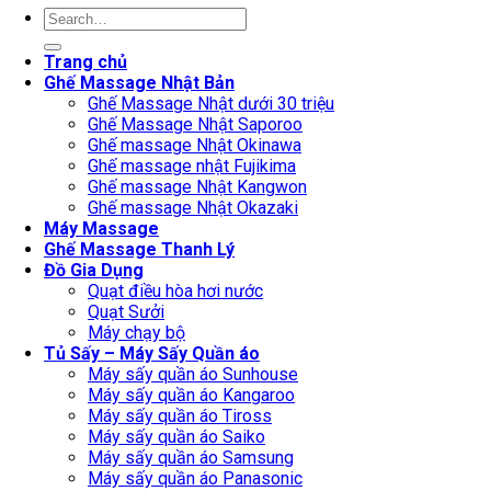
Search
for:
Trang chủ
Ghế Massage Nhật Bản
Ghế Massage Nhật dưới 30 triệu
Ghế Massage Nhật Saporoo
Ghế massage Nhật Okinawa
Ghế massage nhật Fujikima
Ghế massage Nhật Kangwon
Ghế massage Nhật Okazaki
Máy Massage
Ghế Massage Thanh Lý
Đồ Gia Dụng
Quạt điều hòa hơi nước
Quạt Sưởi
Máy chạy bộ
Tủ Sấy – Máy Sấy Quần áo
Máy sấy quần áo Sunhouse
Máy sấy quần áo Kangaroo
Máy sấy quần áo Tiross
Máy sấy quần áo Saiko
Máy sấy quần áo Samsung
Máy sấy quần áo Panasonic