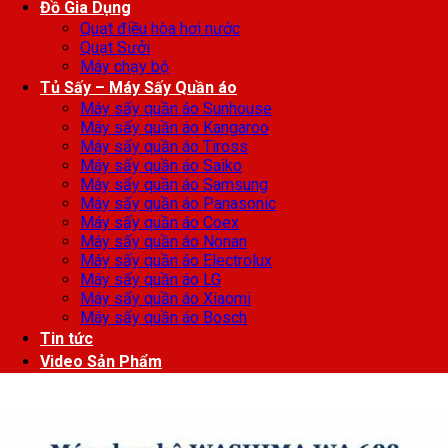
Đồ Gia Dụng
Quạt điều hòa hơi nước
Quạt Sưởi
Máy chạy bộ
Tủ Sấy – Máy Sấy Quần áo
Máy sấy quần áo Sunhouse
Máy sấy quần áo Kangaroo
Máy sấy quần áo Tiross
Máy sấy quần áo Saiko
Máy sấy quần áo Samsung
Máy sấy quần áo Panasonic
Máy sấy quần áo Coex
Máy sấy quần áo Nonan
Máy sấy quần áo Electrolux
Máy sấy quần áo LG
Máy sấy quần áo Xiaomi
Máy sấy quần áo Bosch
Tin tức
Video Sản Phẩm