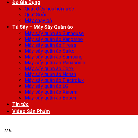
Đồ Gia Dụng
Quạt điều hòa hơi nước
Quạt Sưởi
Máy chạy bộ
Tủ Sấy – Máy Sấy Quần áo
Máy sấy quần áo Sunhouse
Máy sấy quần áo Kangaroo
Máy sấy quần áo Tiross
Máy sấy quần áo Saiko
Máy sấy quần áo Samsung
Máy sấy quần áo Panasonic
Máy sấy quần áo Coex
Máy sấy quần áo Nonan
Máy sấy quần áo Electrolux
Máy sấy quần áo LG
Máy sấy quần áo Xiaomi
Máy sấy quần áo Bosch
Tin tức
Video Sản Phẩm
-23%