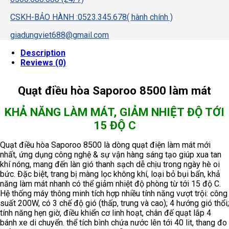
CSKH-BẢO HÀNH :0523.345.678( hành chính )
giadungviet688@gmail.com
Description
Reviews (0)
Quạt điều hòa Saporoo 8500 làm mát
KHẢ NĂNG LÀM MÁT, GIẢM NHIỆT ĐỘ TỚI
15 ĐỘ C
Quạt điều hòa Saporoo 8500 là dòng quạt điện làm mát mới
nhất, ứng dụng công nghệ & sự vận hàng sáng tạo giúp xua tan
khí nóng, mang đến làn gió thanh sạch dễ chịu trong ngày hè oi
bức. Đặc biệt, trang bị màng lọc không khí, loại bỏ bụi bẩn, khả
năng làm mát nhanh có thể giảm nhiệt độ phòng từ tới 15 độ C.
Hệ thống máy thông minh tích hợp nhiều tính năng vượt trội: công
suất 200W, có 3 chế độ gió (thấp, trung và cao); 4 hướng gió thổi;
tính năng hẹn giờ, điều khiển cơ linh hoạt, chân đế quạt lắp 4
bánh xe di chuyển. thể tích bình chứa nước lên tới 40 lit, thang đo