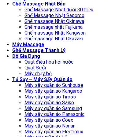
Ghế Massage Nhật Bản
Ghế Massage Nhật dưới 30 triệu
Ghế Massage Nhật Saporoo
Ghế massage Nhật Okinawa
Ghế massage nhật Fujikima
Ghế massage Nhật Kangwon
Ghế massage Nhật Okazaki
Máy Massage
Ghế Massage Thanh Lý
Đồ Gia Dụng
Quạt điều hòa hơi nước
Quạt Sưởi
Máy chạy bộ
Tủ Sấy – Máy Sấy Quần áo
Máy sấy quần áo Sunhouse
Máy sấy quần áo Kangaroo
Máy sấy quần áo Tiross
Máy sấy quần áo Saiko
Máy sấy quần áo Samsung
Máy sấy quần áo Panasonic
Máy sấy quần áo Coex
Máy sấy quần áo Nonan
Máy sấy quần áo Electrolux