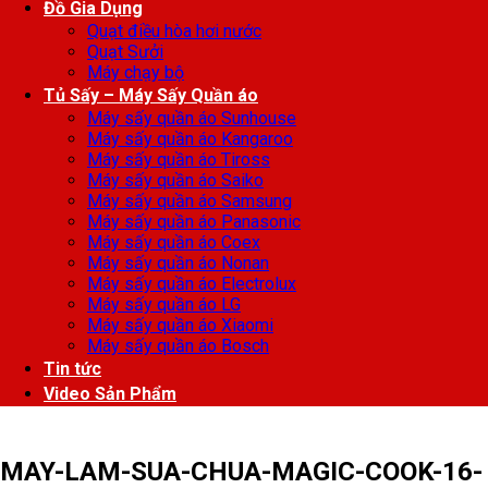
Đồ Gia Dụng
Quạt điều hòa hơi nước
Quạt Sưởi
Máy chạy bộ
Tủ Sấy – Máy Sấy Quần áo
Máy sấy quần áo Sunhouse
Máy sấy quần áo Kangaroo
Máy sấy quần áo Tiross
Máy sấy quần áo Saiko
Máy sấy quần áo Samsung
Máy sấy quần áo Panasonic
Máy sấy quần áo Coex
Máy sấy quần áo Nonan
Máy sấy quần áo Electrolux
Máy sấy quần áo LG
Máy sấy quần áo Xiaomi
Máy sấy quần áo Bosch
Tin tức
Video Sản Phẩm
MAY-LAM-SUA-CHUA-MAGIC-COOK-16-