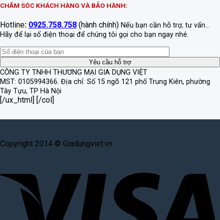
CHĂM SÓC KHÁCH HÀNG VÀ BẢO HÀNH:
Hotline
:
0925.758.758
(hành chính)
Nếu bạn cần hỗ trợ, tư vấn...
Hãy để lại số điện thoại để chúng tôi gọi cho bạn ngay nhé.
CÔNG TY TNHH THƯƠNG MẠI GIA DỤNG VIỆT
MST: 0105994366.
Địa chỉ: Số 15 ngõ 121 phố Trung Kiên, phường
Tây Tựu, TP Hà Nội
[/ux_html] [/col]
Copyright 2014 © Giadungviet.vn