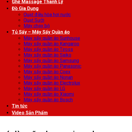
Ghế Massage Thanh Lý
Đồ Gia Dụng
Quạt điều hòa hơi nước
Quạt Sưởi
Máy chạy bộ
Tủ Sấy – Máy Sấy Quần áo
Máy sấy quần áo Sunhouse
Máy sấy quần áo Kangaroo
Máy sấy quần áo Tiross
Máy sấy quần áo Saiko
Máy sấy quần áo Samsung
Máy sấy quần áo Panasonic
Máy sấy quần áo Coex
Máy sấy quần áo Nonan
Máy sấy quần áo Electrolux
Máy sấy quần áo LG
Máy sấy quần áo Xiaomi
Máy sấy quần áo Bosch
Tin tức
Video Sản Phẩm