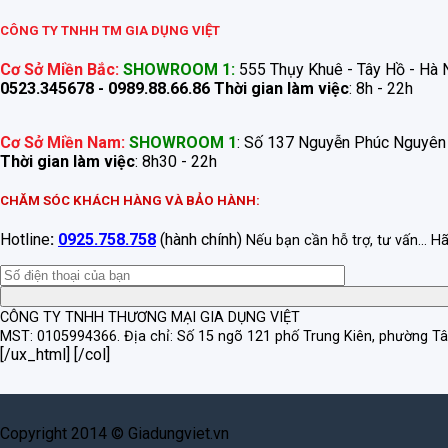
CÔNG TY TNHH TM GIA DỤNG VIỆT
Cơ Sở Miền Bắc:
SHOWROOM 1:
555 Thụy Khuê - Tây Hồ - Hà N
0523.345678 - 0989.88.66.86
Thời gian làm việc
: 8h - 22h
Cơ Sở Miền Nam:
SHOWROOM 1
: Số 137 Nguyễn Phúc Nguyên
Thời gian làm việc
: 8h30 - 22h
CHĂM SÓC KHÁCH HÀNG VÀ BẢO HÀNH:
Hotline
:
0925.758.758
(hành chính)
Nếu bạn cần hỗ trợ, tư vấn... H
CÔNG TY TNHH THƯƠNG MẠI GIA DỤNG VIỆT
MST: 0105994366.
Địa chỉ: Số 15 ngõ 121 phố Trung Kiên, phường T
[/ux_html] [/col]
Copyright 2014 © Giadungviet.vn