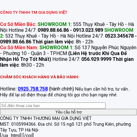
CÔNG TY TNHH TM GIA DỤNG VIỆT
Cơ Sở Miền Bắc:
SHOWROOM 1:
555 Thụy Khuê - Tây Hồ - Hà
Nội Hotline 24/7:
0989.88.66.86 - 0913.023.989
SHOWROOM
2:
532 Thụy Khuê - Tây Hồ - Hà Nội Hotline 24/7:
0523.345678 -
0989.88.66.86
Thời gian làm việc
: 8h - 22h
Cơ Sở Miền Nam:
SHOWROOM 1
: Số 137 Nguyễn Phúc Nguyên
- Phường 10 - Quận 3 - TP.HCM
(Liên Hệ trước Khi Qua Để
Nhận Hỗ Trợ Tốt Nhất)
Hotline 24/7:
056.929.9999
Thời gian
làm việc
: 8h30 - 22h
CHĂM SÓC KHÁCH HÀNG VÀ BẢO HÀNH:
Hotline
:
0925.758.758
(hành chính)
Nếu bạn cần hỗ trợ, tư vấn...
Hãy để lại số điện thoại để chúng tôi gọi cho bạn ngay nhé.
CÔNG TY TNHH THƯƠNG MẠI GIA DỤNG VIỆT
MST: 0105994366.
Địa chỉ: Số 15 ngõ 121 phố Trung Kiên, phường
Tây Tựu, TP Hà Nội
[/ux_html] [/col]