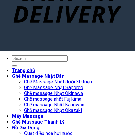
Search
for:
Trang chủ
Ghế Massage Nhật Bản
Ghế Massage Nhật dưới 30 triệu
Ghế Massage Nhật Saporoo
Ghế massage Nhật Okinawa
Ghế massage nhật Fujikima
Ghế massage Nhật Kangwon
Ghế massage Nhật Okazaki
Máy Massage
Ghế Massage Thanh Lý
Đồ Gia Dụng
Quạt điều hòa hơi nước