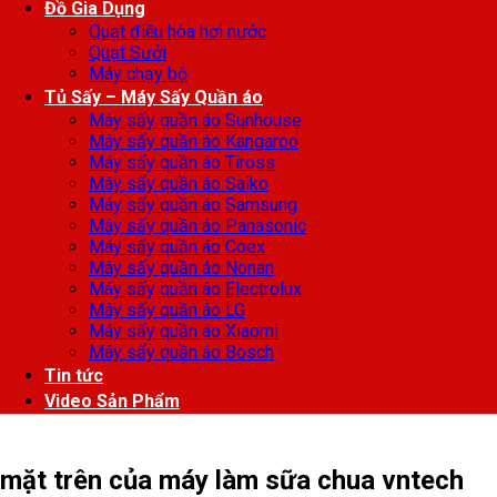
Đồ Gia Dụng
Quạt điều hòa hơi nước
Quạt Sưởi
Máy chạy bộ
Tủ Sấy – Máy Sấy Quần áo
Máy sấy quần áo Sunhouse
Máy sấy quần áo Kangaroo
Máy sấy quần áo Tiross
Máy sấy quần áo Saiko
Máy sấy quần áo Samsung
Máy sấy quần áo Panasonic
Máy sấy quần áo Coex
Máy sấy quần áo Nonan
Máy sấy quần áo Electrolux
Máy sấy quần áo LG
Máy sấy quần áo Xiaomi
Máy sấy quần áo Bosch
Tin tức
Video Sản Phẩm
mặt trên của máy làm sữa chua vntech