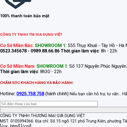
100% thanh toán bảo mật
CÔNG TY TNHH TM GIA DỤNG VIỆT
Cơ Sở Miền Bắc:
SHOWROOM 1:
555 Thụy Khuê - Tây Hồ - Hà N
0523.345678 - 0989.88.66.86
Thời gian làm việc
: 8h - 22h
Cơ Sở Miền Nam:
SHOWROOM 1
: Số 137 Nguyễn Phúc Nguyên
Thời gian làm việc
: 8h30 - 22h
CHĂM SÓC KHÁCH HÀNG VÀ BẢO HÀNH:
Hotline
:
0925.758.758
(hành chính)
Nếu bạn cần hỗ trợ, tư vấn... H
CÔNG TY TNHH THƯƠNG MẠI GIA DỤNG VIỆT
MST: 0105994366.
Địa chỉ: Số 15 ngõ 121 phố Trung Kiên, phường T
[/ux_html] [/col]