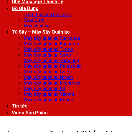
Ghế Massage Thanh Lý
Đồ Gia Dụng
Quạt điều hòa hơi nước
Quạt Sưởi
Máy chạy bộ
Tủ Sấy – Máy Sấy Quần áo
Máy sấy quần áo Sunhouse
Máy sấy quần áo Kangaroo
Máy sấy quần áo Tiross
Máy sấy quần áo Saiko
Máy sấy quần áo Samsung
Máy sấy quần áo Panasonic
Máy sấy quần áo Coex
Máy sấy quần áo Nonan
Máy sấy quần áo Electrolux
Máy sấy quần áo LG
Máy sấy quần áo Xiaomi
Máy sấy quần áo Bosch
Tin tức
Video Sản Phẩm