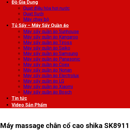
Đồ Gia Dụng
Quạt điều hòa hơi nước
Quạt Sưởi
Máy chạy bộ
Tủ Sấy – Máy Sấy Quần áo
Máy sấy quần áo Sunhouse
Máy sấy quần áo Kangaroo
Máy sấy quần áo Tiross
Máy sấy quần áo Saiko
Máy sấy quần áo Samsung
Máy sấy quần áo Panasonic
Máy sấy quần áo Coex
Máy sấy quần áo Nonan
Máy sấy quần áo Electrolux
Máy sấy quần áo LG
Máy sấy quần áo Xiaomi
Máy sấy quần áo Bosch
Tin tức
Video Sản Phẩm
Máy massage chân cổ cao shika SK8911