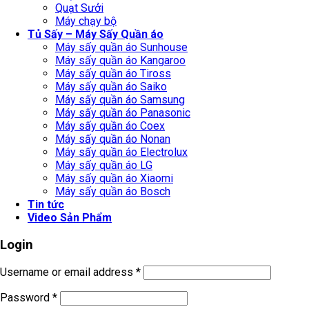
Quạt Sưởi
Máy chạy bộ
Tủ Sấy – Máy Sấy Quần áo
Máy sấy quần áo Sunhouse
Máy sấy quần áo Kangaroo
Máy sấy quần áo Tiross
Máy sấy quần áo Saiko
Máy sấy quần áo Samsung
Máy sấy quần áo Panasonic
Máy sấy quần áo Coex
Máy sấy quần áo Nonan
Máy sấy quần áo Electrolux
Máy sấy quần áo LG
Máy sấy quần áo Xiaomi
Máy sấy quần áo Bosch
Tin tức
Video Sản Phẩm
Login
Username or email address
*
Password
*