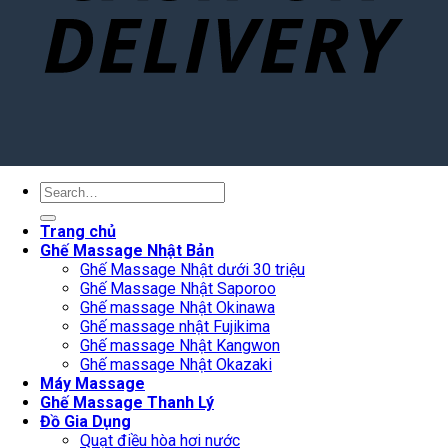
Search
for:
Trang chủ
Ghế Massage Nhật Bản
Ghế Massage Nhật dưới 30 triệu
Ghế Massage Nhật Saporoo
Ghế massage Nhật Okinawa
Ghế massage nhật Fujikima
Ghế massage Nhật Kangwon
Ghế massage Nhật Okazaki
Máy Massage
Ghế Massage Thanh Lý
Đồ Gia Dụng
Quạt điều hòa hơi nước