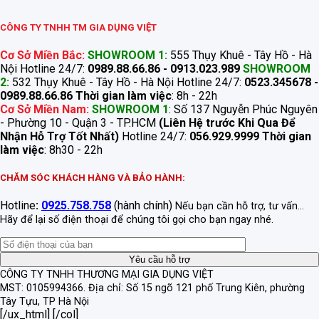
CÔNG TY TNHH TM GIA DỤNG VIỆT
Cơ Sở Miền Bắc:
SHOWROOM 1:
555 Thụy Khuê - Tây Hồ - Hà
Nội Hotline 24/7:
0989.88.66.86 - 0913.023.989
SHOWROOM
2:
532 Thụy Khuê - Tây Hồ - Hà Nội Hotline 24/7:
0523.345678 -
0989.88.66.86
Thời gian làm việc
: 8h - 22h
Cơ Sở Miền Nam:
SHOWROOM 1
: Số 137 Nguyễn Phúc Nguyên
- Phường 10 - Quận 3 - TP.HCM
(Liên Hệ trước Khi Qua Để
Nhận Hỗ Trợ Tốt Nhất)
Hotline 24/7:
056.929.9999
Thời gian
làm việc
: 8h30 - 22h
CHĂM SÓC KHÁCH HÀNG VÀ BẢO HÀNH:
Hotline
:
0925.758.758
(hành chính)
Nếu bạn cần hỗ trợ, tư vấn...
Hãy để lại số điện thoại để chúng tôi gọi cho bạn ngay nhé.
CÔNG TY TNHH THƯƠNG MẠI GIA DỤNG VIỆT
MST: 0105994366.
Địa chỉ: Số 15 ngõ 121 phố Trung Kiên, phường
Tây Tựu, TP Hà Nội
[/ux_html] [/col]