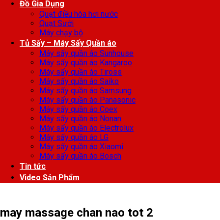
Đồ Gia Dụng
Quạt điều hòa hơi nước
Quạt Sưởi
Máy chạy bộ
Tủ Sấy – Máy Sấy Quần áo
Máy sấy quần áo Sunhouse
Máy sấy quần áo Kangaroo
Máy sấy quần áo Tiross
Máy sấy quần áo Saiko
Máy sấy quần áo Samsung
Máy sấy quần áo Panasonic
Máy sấy quần áo Coex
Máy sấy quần áo Nonan
Máy sấy quần áo Electrolux
Máy sấy quần áo LG
Máy sấy quần áo Xiaomi
Máy sấy quần áo Bosch
Tin tức
Video Sản Phẩm
may massage chan nao tot 2