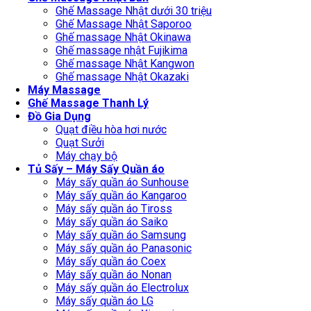
Ghế Massage Nhật dưới 30 triệu
Ghế Massage Nhật Saporoo
Ghế massage Nhật Okinawa
Ghế massage nhật Fujikima
Ghế massage Nhật Kangwon
Ghế massage Nhật Okazaki
Máy Massage
Ghế Massage Thanh Lý
Đồ Gia Dụng
Quạt điều hòa hơi nước
Quạt Sưởi
Máy chạy bộ
Tủ Sấy – Máy Sấy Quần áo
Máy sấy quần áo Sunhouse
Máy sấy quần áo Kangaroo
Máy sấy quần áo Tiross
Máy sấy quần áo Saiko
Máy sấy quần áo Samsung
Máy sấy quần áo Panasonic
Máy sấy quần áo Coex
Máy sấy quần áo Nonan
Máy sấy quần áo Electrolux
Máy sấy quần áo LG