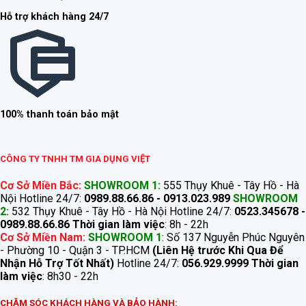
Hỗ trợ khách hàng 24/7
100% thanh toán bảo mật
CÔNG TY TNHH TM GIA DỤNG VIỆT
Cơ Sở Miền Bắc:
SHOWROOM 1:
555 Thụy Khuê - Tây Hồ - Hà
Nội Hotline 24/7:
0989.88.66.86 - 0913.023.989
SHOWROOM
2:
532 Thụy Khuê - Tây Hồ - Hà Nội Hotline 24/7:
0523.345678 -
0989.88.66.86
Thời gian làm việc
: 8h - 22h
Cơ Sở Miền Nam:
SHOWROOM 1
: Số 137 Nguyễn Phúc Nguyên
- Phường 10 - Quận 3 - TP.HCM
(Liên Hệ trước Khi Qua Để
Nhận Hỗ Trợ Tốt Nhất)
Hotline 24/7:
056.929.9999
Thời gian
làm việc
: 8h30 - 22h
CHĂM SÓC KHÁCH HÀNG VÀ BẢO HÀNH: