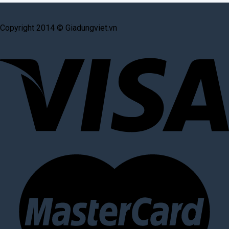
Copyright 2014 © Giadungviet.vn