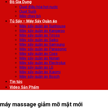
Đồ Gia Dụng
Quạt điều hòa hơi nước
Quạt Sưởi
Máy chạy bộ
Tủ Sấy – Máy Sấy Quần áo
Máy sấy quần áo Sunhouse
Máy sấy quần áo Kangaroo
Máy sấy quần áo Tiross
Máy sấy quần áo Saiko
Máy sấy quần áo Samsung
Máy sấy quần áo Panasonic
Máy sấy quần áo Coex
Máy sấy quần áo Nonan
Máy sấy quần áo Electrolux
Máy sấy quần áo LG
Máy sấy quần áo Xiaomi
Máy sấy quần áo Bosch
Tin tức
Video Sản Phẩm
máy massage giảm mỡ mặt mới