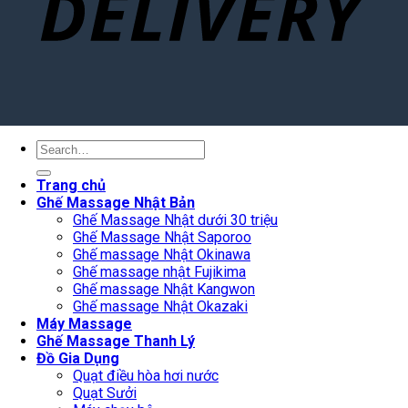
Search
for:
Trang chủ
Ghế Massage Nhật Bản
Ghế Massage Nhật dưới 30 triệu
Ghế Massage Nhật Saporoo
Ghế massage Nhật Okinawa
Ghế massage nhật Fujikima
Ghế massage Nhật Kangwon
Ghế massage Nhật Okazaki
Máy Massage
Ghế Massage Thanh Lý
Đồ Gia Dụng
Quạt điều hòa hơi nước
Quạt Sưởi