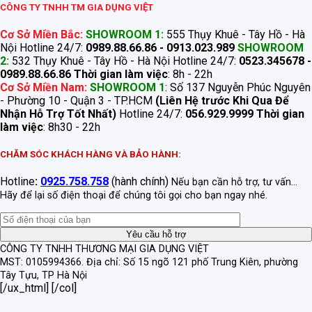
CÔNG TY TNHH TM GIA DỤNG VIỆT
Cơ Sở Miền Bắc:
SHOWROOM 1:
555 Thụy Khuê - Tây Hồ - Hà
Nội Hotline 24/7:
0989.88.66.86 - 0913.023.989
SHOWROOM
2:
532 Thụy Khuê - Tây Hồ - Hà Nội Hotline 24/7:
0523.345678 -
0989.88.66.86
Thời gian làm việc
: 8h - 22h
Cơ Sở Miền Nam:
SHOWROOM 1
: Số 137 Nguyễn Phúc Nguyên
- Phường 10 - Quận 3 - TP.HCM
(Liên Hệ trước Khi Qua Để
Nhận Hỗ Trợ Tốt Nhất)
Hotline 24/7:
056.929.9999
Thời gian
làm việc
: 8h30 - 22h
CHĂM SÓC KHÁCH HÀNG VÀ BẢO HÀNH:
Hotline
:
0925.758.758
(hành chính)
Nếu bạn cần hỗ trợ, tư vấn...
Hãy để lại số điện thoại để chúng tôi gọi cho bạn ngay nhé.
CÔNG TY TNHH THƯƠNG MẠI GIA DỤNG VIỆT
MST: 0105994366.
Địa chỉ: Số 15 ngõ 121 phố Trung Kiên, phường
Tây Tựu, TP Hà Nội
[/ux_html] [/col]