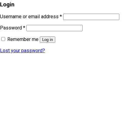
Login
Username or email address
*
Password
*
Remember me
Log in
Lost your password?