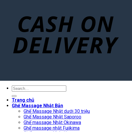
Search
for:
Trang chủ
Ghế Massage Nhật Bản
Ghế Massage Nhật dưới 30 triệu
Ghế Massage Nhật Saporoo
Ghế massage Nhật Okinawa
Ghế massage nhật Fujikima