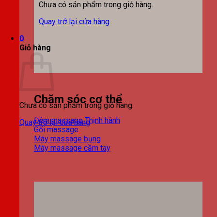
Chưa có sản phẩm trong giỏ hàng.
Quay trở lại cửa hàng
0
Giỏ hàng
Chăm sóc cơ thể
Chưa có sản phẩm trong giỏ hàng.
Đệm massage
Quay trở lại cửa hàng
Gối massage
Máy massage bụng
Máy massage cầm tay