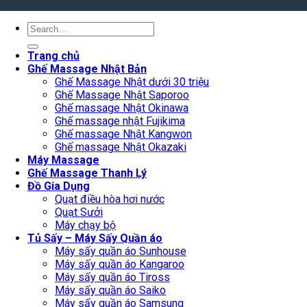
Search
for:
Trang chủ
Ghế Massage Nhật Bản
Ghế Massage Nhật dưới 30 triệu
Ghế Massage Nhật Saporoo
Ghế massage Nhật Okinawa
Ghế massage nhật Fujikima
Ghế massage Nhật Kangwon
Ghế massage Nhật Okazaki
Máy Massage
Ghế Massage Thanh Lý
Đồ Gia Dụng
Quạt điều hòa hơi nước
Quạt Sưởi
Máy chạy bộ
Tủ Sấy – Máy Sấy Quần áo
Máy sấy quần áo Sunhouse
Máy sấy quần áo Kangaroo
Máy sấy quần áo Tiross
Máy sấy quần áo Saiko
Máy sấy quần áo Samsung