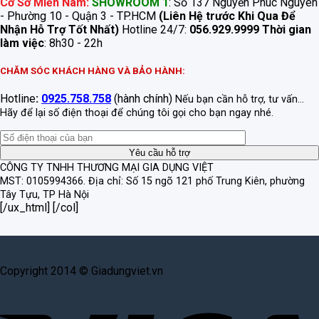
Cơ Sở Miền Nam:
SHOWROOM 1
: Số 137 Nguyễn Phúc Nguyên
- Phường 10 - Quận 3 - TP.HCM
(Liên Hệ trước Khi Qua Để
Nhận Hỗ Trợ Tốt Nhất)
Hotline 24/7:
056.929.9999
Thời gian
làm việc
: 8h30 - 22h
CHĂM SÓC KHÁCH HÀNG VÀ BẢO HÀNH:
Hotline
:
0925.758.758
(hành chính)
Nếu bạn cần hỗ trợ, tư vấn...
Hãy để lại số điện thoại để chúng tôi gọi cho bạn ngay nhé.
CÔNG TY TNHH THƯƠNG MẠI GIA DỤNG VIỆT
MST: 0105994366.
Địa chỉ: Số 15 ngõ 121 phố Trung Kiên, phường
Tây Tựu, TP Hà Nội
[/ux_html] [/col]
Copyright 2014 © Giadungviet.vn