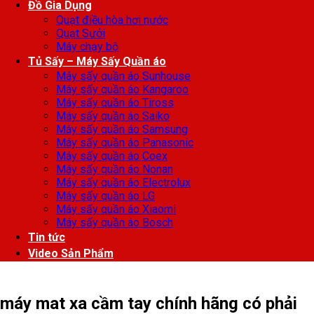
Đồ Gia Dụng
Quạt điều hòa hơi nước
Quạt Sưởi
Máy chạy bộ
Tủ Sấy – Máy Sấy Quần áo
Máy sấy quần áo Sunhouse
Máy sấy quần áo Kangaroo
Máy sấy quần áo Tiross
Máy sấy quần áo Saiko
Máy sấy quần áo Samsung
Máy sấy quần áo Panasonic
Máy sấy quần áo Coex
Máy sấy quần áo Nonan
Máy sấy quần áo Electrolux
Máy sấy quần áo LG
Máy sấy quần áo Xiaomi
Máy sấy quần áo Bosch
Tin tức
Video Sản Phẩm
máy mat xa cầm tay chính hãng có phải