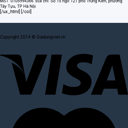
MST: 0105994366.
Địa chỉ: Số 15 ngõ 121 phố Trung Kiên, phường
Tây Tựu, TP Hà Nội
[/ux_html] [/col]
Copyright 2014 © Giadungviet.vn