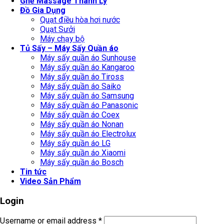
Ghế Massage Thanh Lý
Đồ Gia Dụng
Quạt điều hòa hơi nước
Quạt Sưởi
Máy chạy bộ
Tủ Sấy – Máy Sấy Quần áo
Máy sấy quần áo Sunhouse
Máy sấy quần áo Kangaroo
Máy sấy quần áo Tiross
Máy sấy quần áo Saiko
Máy sấy quần áo Samsung
Máy sấy quần áo Panasonic
Máy sấy quần áo Coex
Máy sấy quần áo Nonan
Máy sấy quần áo Electrolux
Máy sấy quần áo LG
Máy sấy quần áo Xiaomi
Máy sấy quần áo Bosch
Tin tức
Video Sản Phẩm
Login
Username or email address
*