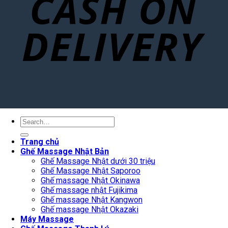
Search
for:
Trang chủ
Ghế Massage Nhật Bản
Ghế Massage Nhật dưới 30 triệu
Ghế Massage Nhật Saporoo
Ghế massage Nhật Okinawa
Ghế massage nhật Fujikima
Ghế massage Nhật Kangwon
Ghế massage Nhật Okazaki
Máy Massage