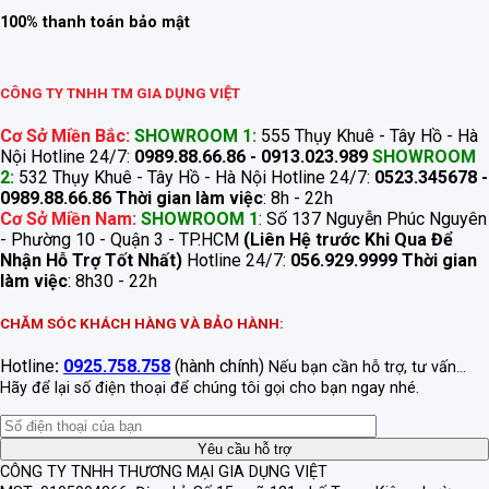
100% thanh toán bảo mật
CÔNG TY TNHH TM GIA DỤNG VIỆT
Cơ Sở Miền Bắc:
SHOWROOM 1:
555 Thụy Khuê - Tây Hồ - Hà
Nội Hotline 24/7:
0989.88.66.86 - 0913.023.989
SHOWROOM
2:
532 Thụy Khuê - Tây Hồ - Hà Nội Hotline 24/7:
0523.345678 -
0989.88.66.86
Thời gian làm việc
: 8h - 22h
Cơ Sở Miền Nam:
SHOWROOM 1
: Số 137 Nguyễn Phúc Nguyên
- Phường 10 - Quận 3 - TP.HCM
(Liên Hệ trước Khi Qua Để
Nhận Hỗ Trợ Tốt Nhất)
Hotline 24/7:
056.929.9999
Thời gian
làm việc
: 8h30 - 22h
CHĂM SÓC KHÁCH HÀNG VÀ BẢO HÀNH:
Hotline
:
0925.758.758
(hành chính)
Nếu bạn cần hỗ trợ, tư vấn...
Hãy để lại số điện thoại để chúng tôi gọi cho bạn ngay nhé.
CÔNG TY TNHH THƯƠNG MẠI GIA DỤNG VIỆT