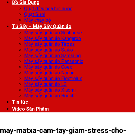
Đồ Gia Dụng
Quạt điều hòa hơi nước
Quạt Sưởi
Máy chạy bộ
Tủ Sấy – Máy Sấy Quần áo
Máy sấy quần áo Sunhouse
Máy sấy quần áo Kangaroo
Máy sấy quần áo Tiross
Máy sấy quần áo Saiko
Máy sấy quần áo Samsung
Máy sấy quần áo Panasonic
Máy sấy quần áo Coex
Máy sấy quần áo Nonan
Máy sấy quần áo Electrolux
Máy sấy quần áo LG
Máy sấy quần áo Xiaomi
Máy sấy quần áo Bosch
Tin tức
Video Sản Phẩm
may-matxa-cam-tay-giam-stress-cho-