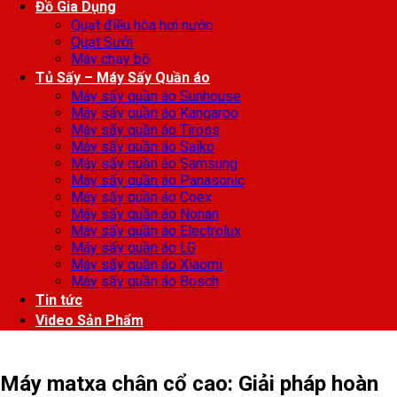
Đồ Gia Dụng
Quạt điều hòa hơi nước
Quạt Sưởi
Máy chạy bộ
Tủ Sấy – Máy Sấy Quần áo
Máy sấy quần áo Sunhouse
Máy sấy quần áo Kangaroo
Máy sấy quần áo Tiross
Máy sấy quần áo Saiko
Máy sấy quần áo Samsung
Máy sấy quần áo Panasonic
Máy sấy quần áo Coex
Máy sấy quần áo Nonan
Máy sấy quần áo Electrolux
Máy sấy quần áo LG
Máy sấy quần áo Xiaomi
Máy sấy quần áo Bosch
Tin tức
Video Sản Phẩm
Máy matxa chân cổ cao: Giải pháp hoàn