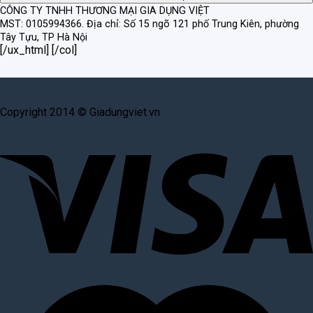
CÔNG TY TNHH THƯƠNG MẠI GIA DỤNG VIỆT
MST: 0105994366.
Địa chỉ: Số 15 ngõ 121 phố Trung Kiên, phường
Tây Tựu, TP Hà Nội
[/ux_html] [/col]
Copyright 2014 © Giadungviet.vn