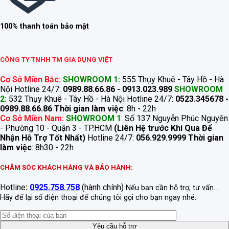
100% thanh toán bảo mật
CÔNG TY TNHH TM GIA DỤNG VIỆT
Cơ Sở Miền Bắc:
SHOWROOM 1:
555 Thụy Khuê - Tây Hồ - Hà
Nội Hotline 24/7:
0989.88.66.86 - 0913.023.989
SHOWROOM
2:
532 Thụy Khuê - Tây Hồ - Hà Nội Hotline 24/7:
0523.345678 -
0989.88.66.86
Thời gian làm việc
: 8h - 22h
Cơ Sở Miền Nam:
SHOWROOM 1
: Số 137 Nguyễn Phúc Nguyên
- Phường 10 - Quận 3 - TP.HCM
(Liên Hệ trước Khi Qua Để
Nhận Hỗ Trợ Tốt Nhất)
Hotline 24/7:
056.929.9999
Thời gian
làm việc
: 8h30 - 22h
CHĂM SÓC KHÁCH HÀNG VÀ BẢO HÀNH:
Hotline
:
0925.758.758
(hành chính)
Nếu bạn cần hỗ trợ, tư vấn...
Hãy để lại số điện thoại để chúng tôi gọi cho bạn ngay nhé.