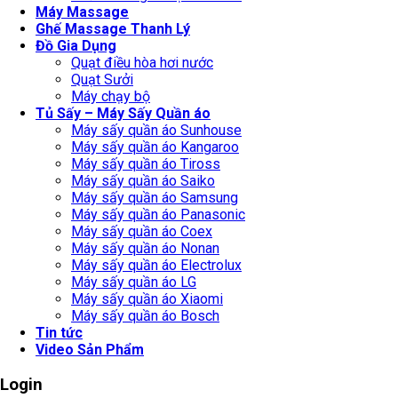
Máy Massage
Ghế Massage Thanh Lý
Đồ Gia Dụng
Quạt điều hòa hơi nước
Quạt Sưởi
Máy chạy bộ
Tủ Sấy – Máy Sấy Quần áo
Máy sấy quần áo Sunhouse
Máy sấy quần áo Kangaroo
Máy sấy quần áo Tiross
Máy sấy quần áo Saiko
Máy sấy quần áo Samsung
Máy sấy quần áo Panasonic
Máy sấy quần áo Coex
Máy sấy quần áo Nonan
Máy sấy quần áo Electrolux
Máy sấy quần áo LG
Máy sấy quần áo Xiaomi
Máy sấy quần áo Bosch
Tin tức
Video Sản Phẩm
Login