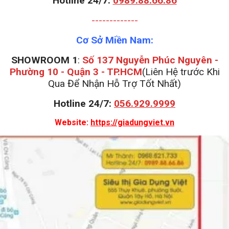
Hotline 24/7:
0989.88.66.86
-------------
Cơ Sở Miền Nam:
SHOWROOM 1
:
Số 137 Nguyễn Phúc Nguyên -
Phường 10 - Quận 3 - TP.HCM
(Liên Hệ trước Khi
Qua Để Nhận Hỗ Trợ Tốt Nhất)
Hotline 24/7:
056.929.9999
Website:
https://giadungviet.vn