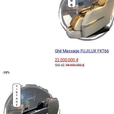
Ghế Massage FUJILUX FKT66
22.000.000
₫
Giá cũ:
38.000.000
₫
-38%