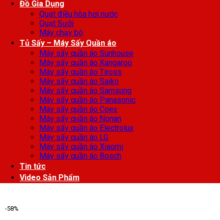
Đồ Gia Dụng
Quạt điều hòa hơi nước
Quạt Sưởi
Máy chạy bộ
Tủ Sấy – Máy Sấy Quần áo
Máy sấy quần áo Sunhouse
Máy sấy quần áo Kangaroo
Máy sấy quần áo Tiross
Máy sấy quần áo Saiko
Máy sấy quần áo Samsung
Máy sấy quần áo Panasonic
Máy sấy quần áo Coex
Máy sấy quần áo Nonan
Máy sấy quần áo Electrolux
Máy sấy quần áo LG
Máy sấy quần áo Xiaomi
Máy sấy quần áo Bosch
Tin tức
Video Sản Phẩm
-58%