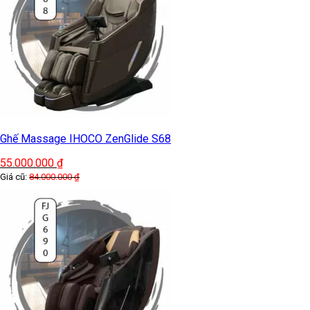
Ghế Massage IHOCO ZenGlide S68
55.000.000
₫
Giá cũ:
84.000.000
₫