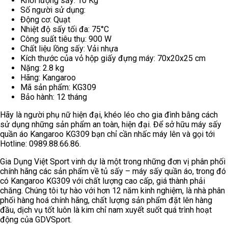
Khối lượng sấy: 10 Kg
Số người sử dụng:
Động cơ: Quạt
Nhiệt độ sấy tối đa: 75°C
Công suất tiêu thụ: 900 W
Chất liệu lồng sấy: Vải nhựa
Kích thước của vỏ hộp giấy đựng máy: 70x20x25 cm
Nặng: 2.8 kg
Hãng: Kangaroo
Mã sản phẩm: KG309
Bảo hành: 12 tháng
Hãy là người phụ nữ hiện đại, khéo léo cho gia đình bằng cách
sử dụng những sản phẩm an toàn, hiện đại. Để sở hữu máy sấy
quần áo Kangaroo KG309 bạn chỉ cần nhấc máy lên và gọi tới
Hotline:
0989.88.66.86.
Gia Dụng Việt Sport vinh dự là một trong những đơn vị phân phối
chính hãng các sản phẩm về tủ sấy – máy sấy quần áo, trong đó
có
Kangaroo KG309 với chất lượng cao cấp, giá thành phải
chăng. Chúng tôi tự hào với hơn 12 năm kinh nghiệm, là nhà phân
phối h
àng hoá chính hãng, chất lượng sản phẩm đặt lên hàng
đầu, dịch vụ tốt luôn là kim chỉ nam xuyết suốt quá trình hoạt
động của GDVSport.