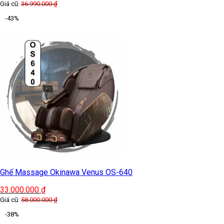
Giá cũ:
36.990.000
₫
-43%
Ghế Massage Okinawa Venus OS-640
33.000.000
₫
Giá cũ:
58.000.000
₫
-38%