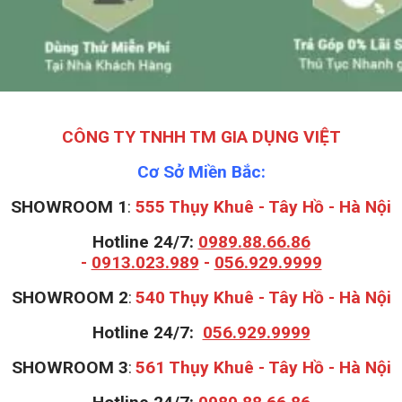
CÔNG TY TNHH TM GIA DỤNG VIỆT
Cơ Sở Miền Bắc:
SHOWROOM 1
:
555 Thụy Khuê - Tây Hồ - Hà Nội
Hotline 24/7:
0989.88.66.86
-
0913.023.989
-
056.929.9999
S
HOWROOM 2
:
540 Thụy Khuê - Tây Hồ - Hà Nội
Hotline 24/7:
056.929.9999
S
HOWROOM 3
:
561 Thụy Khuê - Tây Hồ - Hà Nội