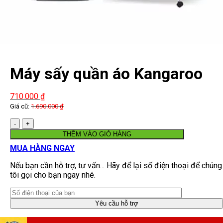
Máy sấy quần áo Kangaroo
KG309
710.000
₫
Giá cũ:
1.690.000
₫
Số
lượng
THÊM VÀO GIỎ HÀNG
MUA HÀNG NGAY
Nếu bạn cần hỗ trợ, tư vấn... Hãy để lại số điện thoại để chúng
tôi gọi cho bạn ngay nhé.