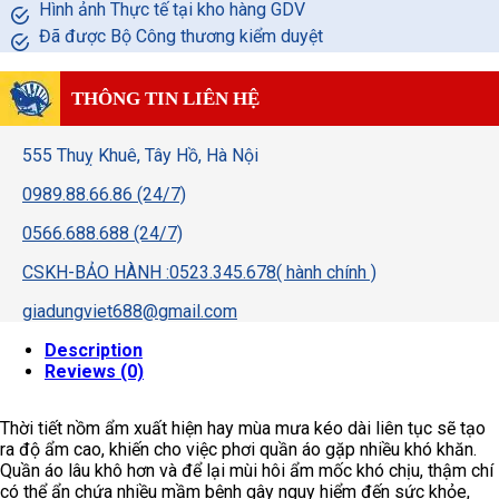
Hình ảnh Thực tế tại kho hàng GDV
Đã được Bộ Công thương kiểm duyệt
THÔNG TIN LIÊN HỆ
555 Thuỵ Khuê, Tây Hồ, Hà Nội
0989.88.66.86 (24/7)
0566.688.688 (24/7)
CSKH-BẢO HÀNH :0523.345.678( hành chính )
giadungviet688@gmail.com
Description
Reviews (0)
Thời tiết nồm ẩm xuất hiện hay mùa mưa kéo dài liên tục sẽ tạo
ra độ ẩm cao, khiến cho việc phơi quần áo gặp nhiều khó khăn.
Quần áo lâu khô hơn và để lại mùi hôi ẩm mốc khó chịu, thậm chí
có thể ẩn chứa nhiều mầm bệnh gây nguy hiểm đến sức khỏe,