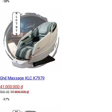
-58%
Ghế Massage KLC K7979
41.000.000
₫
Giá cũ:
97.800.000
₫
-37%