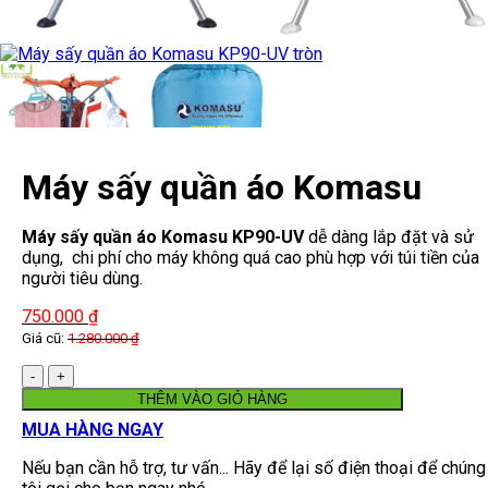
Máy sấy quần áo Komasu
KP90-UV
Máy sấy quần áo Komasu KP90-UV
dễ dàng lắp đặt và sử
dụng, chi phí cho máy không quá cao phù hợp với túi tiền của
người tiêu dùng.
750.000
₫
Giá cũ:
1.280.000
₫
Số
lượng
THÊM VÀO GIỎ HÀNG
MUA HÀNG NGAY
Nếu bạn cần hỗ trợ, tư vấn... Hãy để lại số điện thoại để chúng