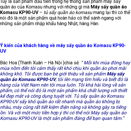
Tuy là sản phẩm đầu tiên trong hệ thống sản phẩm máy sấy
quần áo của Komasu nhưng với những gì mà
Máy sấy quần áo
Komasu KP90-UV
–
tủ sấy quần áo komasu
mang lại thì có thể
nói đó là một sản phẩm quá hoàn hảo có thể sánh ngang với
những sản phẩm nhập khẩu hàng Nhật, hàng Hàn.
Ý kiến của khách hàng về máy sấy quần áo Komasu KP90-
UV
Bác Hoa (Thanh Xuân – Hà Nội )chia sẻ:
“ Mỗi khi mùa đông hay
mùa nồm đến tôi cảm thấy rất khó chịu khi quần áo phơi mãi
không khô. Tôi được bạn bè giới thiệu về sản phẩm
Máy sấy
quần áo Komasu KP90-UV
, tôi lên mạng tìm hiểu và biết đó là
hàng của Việt Nam nên tôi mua luôn. Tôi khá hài lòng về sản
phẩm, có thể nói đó là một sản phẩm khá chất lượng với thiết
kế đẹp mắt và công dụng tuyệt vời. Tủ sấy quần áo Komasu
KP90-UV sấy khô quần áo rất nhanh mà quần áo không bị
nhàu, máy cũng rất tiết kiệm điện năng và không gây ra tiếng
ồn. Và với một mức tiền hợp ý thì có thể nói Máy sấy quần áo
Komasu KP90-UV là một sản phẩm đáng để bạn quan tâm.”