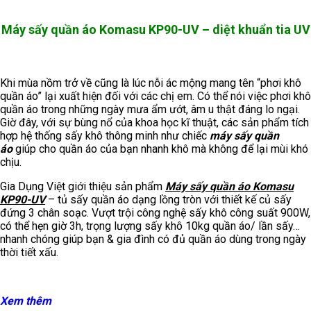
Máy sấy quần áo Komasu KP90-UV – diệt khuẩn tia UV
Khi mùa nồm trở về cũng là lúc nỗi ác mộng mang tên “phơi khô
quần áo” lại xuất hiện đối với các chị em. Có thể nói việc phơi khô
quần áo trong những ngày mưa ẩm ướt, âm u thật đáng lo ngại.
Giờ đây, với sự bùng nổ của khoa học kĩ thuật, các sản phẩm tích
hợp hệ thống sấy khô thông minh như chiếc
máy sấy quần
áo
giúp cho quần áo của bạn nhanh khô mà không để lại mùi khó
chịu.
Gia Dụng Việt giới thiệu sản phẩm
Máy sấy quần áo Komasu
KP90-UV
– tủ sấy quần áo dạng lồng tròn với thiết kế củ sấy
đứng 3 chân soạc. Vượt trội công nghệ sấy khô công suất 900W,
có thể hẹn giờ 3h, trọng lượng sấy khô 10kg quần áo/ lần sấy…
nhanh chóng giúp bạn & gia đình có đủ quần áo dùng trong ngày
thời tiết xấu.
Xem thêm