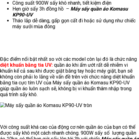
Công suất 900W sấy khô nhanh, tiết kiệm điện
Hẹn giờ sấy 3h đồng hồ –
Máy sấy quần áo Komasu
KP90-UV
Tháo lắp dễ dàng, gấp gọn cất đi hoặc sử dụng như chiếc
máy sưởi mùa đông
Đặc điểm nổi bật nhất so với các model còn lại đó là chức năng
diệt khuẩn bằng tia UV:
quần áo khi ẩm ướt rất dễ nhiễm vi
khuẩn kể cả sau khi được giặt bằng tay hoặc máy giặt, bạn sẽ
không còn phải lo lắng về vấn đề trên với chức năng diệt khuẩn
bằng tia cực tím UV của Máy sấy quần áo Komasu KP90-UV
giúp quần áo luôn sạch sẽ, không bị vi khuẩn thâm nhập trong
quá trình sấy khô.
Với công suất khá cao của động cơ nên quần áo của bạn có thể
được sấy khô một cách nhanh chóng. 900W sấy số lượng quần
áo 10kg, có thể hẹn giờ sấy lên tới 3h với chiếc
Máy sấy quần áo