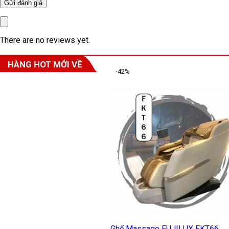
There are no reviews yet.
HÀNG HOT MỚI VỀ
-42%
Ghế Massage FUJILUX FKT66