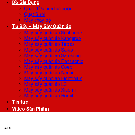
Đồ Gia Dụng
Quạt điều hòa hơi nước
Quạt Sưởi
Máy chạy bộ
Tủ Sấy – Máy Sấy Quần áo
Máy sấy quần áo Sunhouse
Máy sấy quần áo Kangaroo
Máy sấy quần áo Tiross
Máy sấy quần áo Saiko
Máy sấy quần áo Samsung
Máy sấy quần áo Panasonic
Máy sấy quần áo Coex
Máy sấy quần áo Nonan
Máy sấy quần áo Electrolux
Máy sấy quần áo LG
Máy sấy quần áo Xiaomi
Máy sấy quần áo Bosch
Tin tức
Video Sản Phẩm
-41%