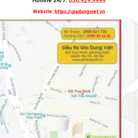
Hotline 24/7:
056.929.9999
Website:
https://giadungviet.vn