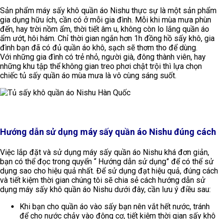
Sản phẩm máy sấy khô quần áo Nishu thực sự là một sản phẩm
gia dụng hữu ích, cần có ở mỗi gia đình. Mỗi khi mùa mưa phùn
đến, hay trời nồm ẩm, thời tiết âm u, không còn lo lắng quần áo
ẩm ướt, hôi hám. Chỉ thời gian ngắn hơn 1h đồng hồ sấy khô, gia
đình bạn đã có đủ quần áo khô, sạch sẽ thơm tho để dùng.
Với những gia đình có trẻ nhỏ, người già, đông thành viên, hay
những khu tập thể không gian treo phơi chật trội thì lựa chọn
chiếc tủ sấy quần áo mùa mưa là vô cùng sáng suốt.
Hướng dẫn sử dụng máy sấy quần áo Nishu đúng cách
Việc lắp đặt và sử dụng máy sấy quần áo Nishu khá đơn giản,
bạn có thể đọc trong quyển “ Hướng dẫn sử dụng” để có thể sử
dụng sao cho hiệu quả nhất. Để sử dụng đạt hiệu quả, đúng cách
và tiết kiệm thời gian chúng tôi sẽ chia sẻ cách hướng dẫn sử
dụng máy sấy khô quần áo Nishu dưới đây, cần lưu ý điều sau:
Khi bạn cho quần áo vào sấy bạn nên vắt hết nước, tránh
để cho nước chảy vào động cơ, tiết kiệm thời gian sấy khô