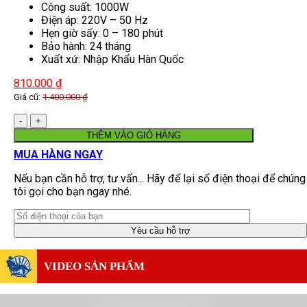
hãng Hàn Quốc
Công suất: 1000W
Điện áp: 220V – 50 Hz
Hẹn giờ sấy: 0 – 180 phút
Bảo hành: 24 tháng
Xuất xứ: Nhập Khẩu Hàn Quốc
810.000
₫
Giá cũ:
1.400.000
₫
Số
lượng
THÊM VÀO GIỎ HÀNG
MUA HÀNG NGAY
Nếu bạn cần hỗ trợ, tư vấn... Hãy để lại số điện thoại để chúng
tôi gọi cho bạn ngay nhé.
VIDEO SẢN PHẨM