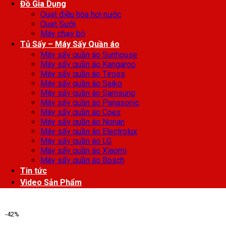
Đồ Gia Dụng
Quạt điều hòa hơi nước
Quạt Sưởi
Máy chạy bộ
Tủ Sấy – Máy Sấy Quần áo
Máy sấy quần áo Sunhouse
Máy sấy quần áo Kangaroo
Máy sấy quần áo Tiross
Máy sấy quần áo Saiko
Máy sấy quần áo Samsung
Máy sấy quần áo Panasonic
Máy sấy quần áo Coex
Máy sấy quần áo Nonan
Máy sấy quần áo Electrolux
Máy sấy quần áo LG
Máy sấy quần áo Xiaomi
Máy sấy quần áo Bosch
Tin tức
Video Sản Phẩm
-42%