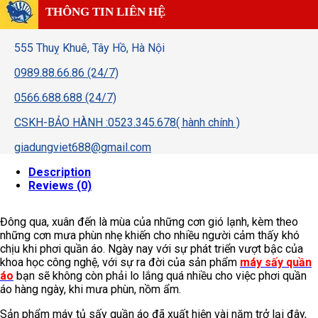
THÔNG TIN LIÊN HỆ
555 Thuỵ Khuê, Tây Hồ, Hà Nội
0989.88.66.86 (24/7)
0566.688.688 (24/7)
CSKH-BẢO HÀNH :0523.345.678( hành chính )
giadungviet688@gmail.com
Description
Reviews (0)
Đông qua, xuân đến là mùa của những cơn gió lạnh, kèm theo
những cơn mưa phùn nhẹ khiến cho nhiều người cảm thấy khó
chịu khi phơi quần áo. Ngày nay với sự phát triển vượt bậc của
khoa học công nghệ, với sự ra đời của sản phẩm
máy sấy quần
áo
bạn sẽ không còn phải lo lắng quá nhiều cho việc phơi quần
áo hàng ngày, khi mưa phùn, nồm ẩm.
Sản phẩm máy tủ sấy quần áo đã xuất hiện vài năm trở lại đây,