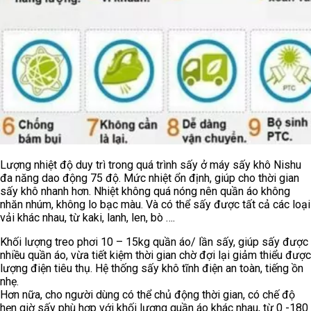
Lượng nhiệt độ duy trì trong quá trình sấy ở máy sấy khô Nishu
đa năng dao động 75 độ. Mức nhiệt ổn định, giúp cho thời gian
sấy khô nhanh hơn. Nhiệt không quá nóng nên quần áo không
nhăn nhúm, không lo bạc màu. Và có thể sấy được tất cả các loại
vải khác nhau, từ kaki, lanh, len, bò ….
Khối lượng treo phơi 10 – 15kg quần áo/ lần sấy, giúp sấy được
nhiều quần áo, vừa tiết kiệm thời gian chờ đợi lại giảm thiểu được
lượng điện tiêu thụ. Hệ thống sấy khô tĩnh điện an toàn, tiếng ồn
nhẹ.
Hơn nữa, cho người dùng có thể chủ động thời gian, có chế độ
hẹn giờ sấy phù hợp với khối lượng quần áo khác nhau, từ 0 -180