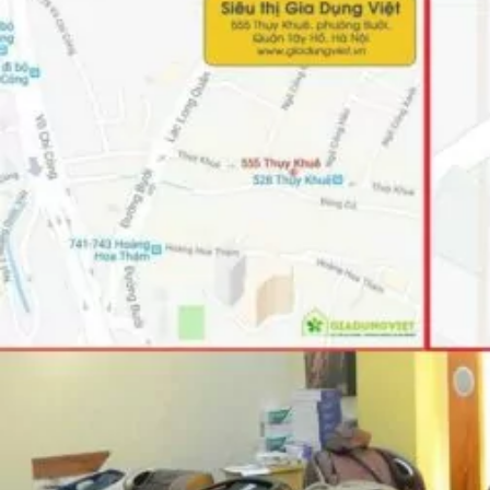
CÔNG TY TNHH TM GIA DỤNG VIỆT
Cơ Sở Miền Bắc:
SHOWROOM 1
:
555 Thụy Khuê - Tây Hồ - Hà Nội
Hotline 24/7:
0989.88.66.86