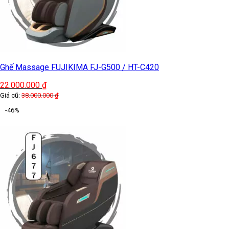
-38%
Ghế massage Okinawa Vintage
20.000.000
₫
Giá cũ:
32.000.000
₫
-40%