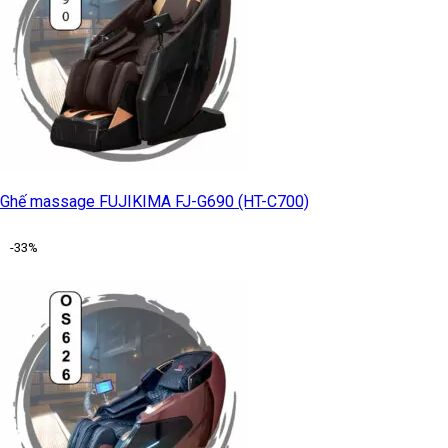
Ghế Massage KLC K7979
41.000.000
₫
Giá cũ:
97.800.000
₫
-37%
Ghế massage Okinawa Mellow