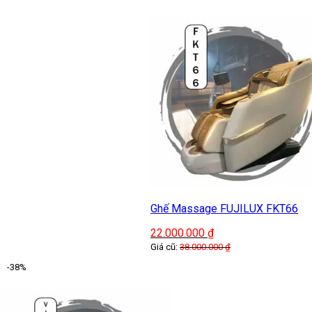
Đánh giá Máy sấy quần áo Nonan MS004
0.0
Đánh giá trung bình
5
0%
| 0 đánh giá