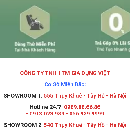
Không sử dụng quần áo ướt khi vừa giặt xong và cho vào
máy sấy, điều này sẽ không những sấy lâu khô hơn mà còn
làm hư hỏng cả máy sấy. Bạn cần vắt bằng máy giặt hoặc
vắt kiệt bằng tay trước khi cho số quần áo đó vào tủ sấy
quần áo nonan.
Kéo kín khóa và đảm bảo không có bất cứ khe hở nào để
gió nóng không thoát ra phía ngoài bằng đường này, nếu để
hở thì bạn sẽ vô tình làm tăng thời gian sấy lên.
Không treo quá nhiều quần áo trong tủ sấy quần áo nonan
MS 004 bởi điều này sẽ làm khí nóng khó len lỏi vào bên
trong hơn và làm tăng thời gian sấy lâu hơn.
Một số loại quần áo như sơ mi, quần âu…sẽ có thời gian
sấy khô nhanh hơn. Do đó, bạn có thể đem bỏ ra ngoài
trước sau khi khô để tạo được độ thoáng bên trong và tiếp
tục sấy đối các loại quần áo còn lại.
Không nên sử dụng máy sấy nonan tại phòng kín, bởi điều
này sẽ làm tăng độ ẩm trong phòng và tạo điều kiện cho vi
khuẩn phát triển gây ra các bệnh về hô hấp. Do đó, bạn nên
mở cửa phòng hoặc sấy ở những nơi thoáng gió.
Không nên sấy liên tục quá 180 phút, nếu sấy 180 phút mà
vẫn chưa khô (thường là chăn, áo dạ…) thì bạn nên cho máy
nghỉ 180 phút để có thể tiếp tục sấy tiếp.