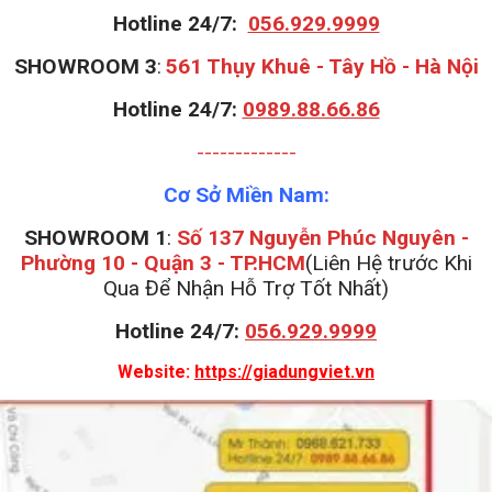
Những ngày mùa mưa ẩm ướt kéo dài, hay cả những ngày thời
tiết xấu không có ánh nắng mặt trời để phơi khô quần áo. Sản
phẩm
máy sấy quần áo đa năng Nonan MS 004
– sẽ sản phẩm
thiết thực & hữu ích với mọi nhà. Đặc biệt là những gia đình có trẻ
nhỏ, cần sắm ngay để có thể thấy được những lợi ích tuyệt vời
của nó.
Sản phẩm được bảo hành chính hãng 12 tháng bởi GDV Sport.
Nhanh tay đặt mua tại đây!