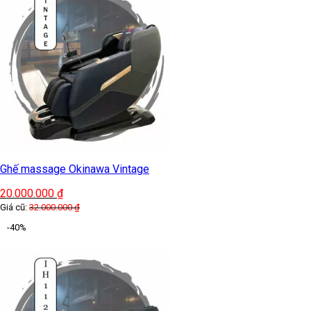
4
0%
| 0 đánh giá
3
0%
| 0 đánh giá
2
0%
| 0 đánh giá
1
0%
| 0 đánh giá
Đánh giá ngay
Đánh giá Máy sấy quần áo Nonan MS004
0 ký tự (Tối thiểu 10)
Bạn cảm thấy thế nào về sản phẩm? (Chọn sao)