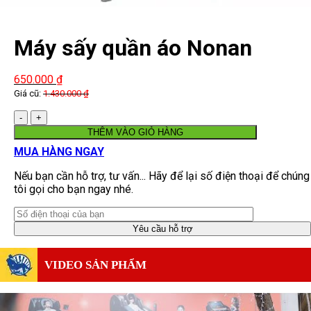
Máy sấy quần áo Nonan
MS004
650.000
₫
Giá cũ:
1.430.000
₫
Số
lượng
THÊM VÀO GIỎ HÀNG
MUA HÀNG NGAY
Nếu bạn cần hỗ trợ, tư vấn... Hãy để lại số điện thoại để chúng
tôi gọi cho bạn ngay nhé.
VIDEO SẢN PHẨM