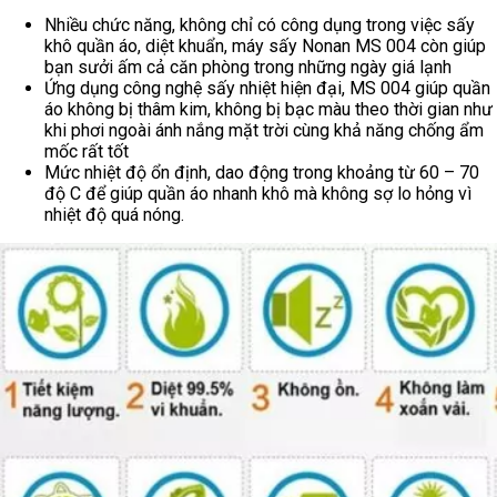
Tại sao bạn nên chọn máy sấy quần áo
Nonan MS004?
Kiểu dáng đẹp mắt, dạng tủ tròn cùng chất liệu chắc chắn,
các mối nối được đánh giá là khá bền vững với khả năng
chịu lực tốt cùng 3 chân đứng