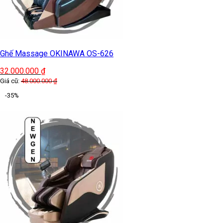
24.000.000
₫
Giá cũ:
38.000.000
₫
-35%
Ghế Massage IHOCO ZenGlide S68
55.000.000
₫
Giá cũ:
84.000.000
₫