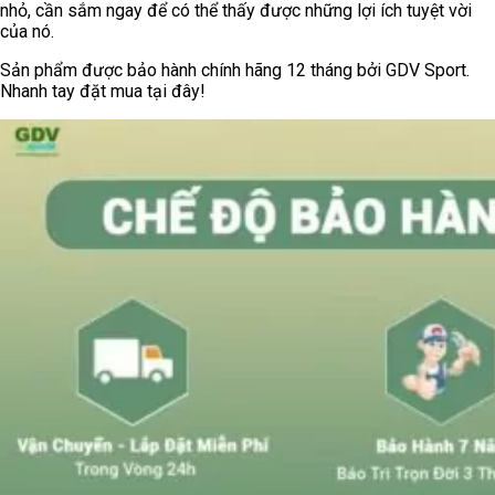
Sấy được nhiều quần áo cùng 1 lúc, MS 004 có thể sấy từ
10 – 15kg quần áo/lần sấy. Nhờ đó, nó giúp tiết kiệm điện
cũng như thời gian sử dụng.
Hoạt động êm ái,
tiếng ồn nhẹ và gần như không nghe rõ
Thích hợp với mọi gia đình, nhất là đối với những nơi thiếu
không gian phơi đồ và cả với những gia đình có người già &
trẻ nhỏ, luôn yêu cầu có đủ lượng quần áo khô để mặc mỗi
ngày đảm bảo sức khỏe.
Cách sử dụng máy sấy quần áo Nonan
MS004 Hiệu quả và an toàn