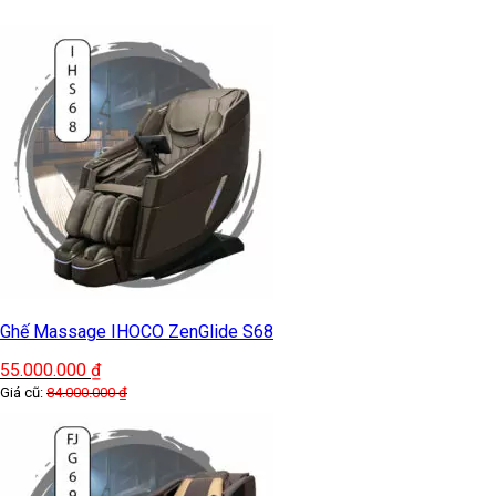
Ghế Massage IHOCO IH-1194
60.000.000
₫
Giá cũ:
89.000.000
₫
-58%