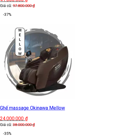
Ghế Massage FUJIKIMA FJ-677
19.000.000
₫
Giá cũ:
35.000.000
₫
-33%