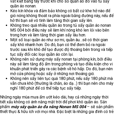
Nhiều chức năng, không chỉ có công dụng trong việc sấy
khô quần áo, diệt khuẩn, máy sấy Nonan MS 004 còn giúp
bạn sưởi ấm cả căn phòng trong những ngày giá lạnh
Ứng dụng công nghệ sấy nhiệt hiện đại, MS 004 giúp quần
áo không bị thâm kim, không bị bạc màu theo thời gian như
khi phơi ngoài ánh nắng mặt trời cùng khả năng chống ẩm
mốc rất tốt
Mức nhiệt độ ổn định, dao động trong khoảng từ 60 – 70
độ C để giúp quần áo nhanh khô mà không sợ lo hỏng vì
nhiệt độ quá nóng.