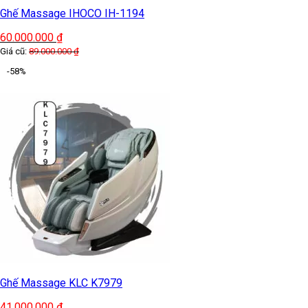
Ghế Massage FUJIKIMA FJ-G500 / HT-C420
22.000.000
₫
Giá cũ:
38.000.000
₫
-46%