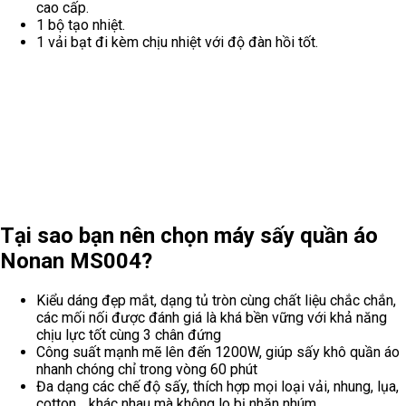
gian đáng kể.
Đôi nét về máy sấy quần áo nonan
MS004
Lồng sấy quần áo Nonan MS004 là dòng sản phẩm kế tiếp sự
thành công của sản phẩm MS003, ra đời từ năm 2016 và duy trì
cho tới nay. Hiện Nonan MS004 vẫn là dòng tủ sấy tròn số 1 thị
trường với độ bền lên tới 5-6 năm, thậm chí còn hơn con số này
nếu như bạn sử dụng đúng cách và bảo quản tốt.
Nonan được phát triển mạnh dựa trên công nghệ cao từ các kĩ sư
hàng đầu, đem lại sự hài lòng cho khách hàng và sự chất lượng
về sản phẩm luôn dẫn đầu thị trường.
Cấu tạo của lồng sấy quần áo nonan
MS004
Cấu tạo của Nonan MS004 cũng giống như các dòng máy dạng
tròn khác hiện nay, cấu tạo bao gồm:
1 bộ khung được làm bằng chất liệu thép không gỉ và nhựa