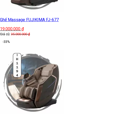
Ghế Massage IHOCO IH-1128
25.000.000
₫
Giá cũ:
42.000.000
₫
-42%