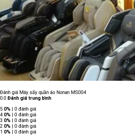
-
0913.023.989
-
056.929.9999
S
HOWROOM 2
:
540 Thụy Khuê - Tây Hồ - Hà Nội
Hotline 24/7:
056.929.9999
S
HOWROOM 3
:
561 Thụy Khuê - Tây Hồ - Hà Nội
Hotline 24/7:
0989.88.66.86
-------------
Cơ Sở Miền Nam:
SHOWROOM 1
:
Số 137 Nguyễn Phúc Nguyên -
Phường 10 - Quận 3 - TP.HCM
(Liên Hệ trước Khi
Qua Để Nhận Hỗ Trợ Tốt Nhất)
Hotline 24/7:
056.929.9999
Website:
https://giadungviet.vn