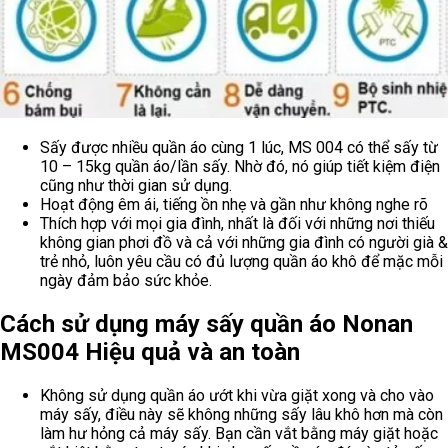
Công suất mạnh mẽ lên đến 1200W, giúp sấy khô quần áo
nhanh chóng chỉ trong vòng 60 phút
Đa dạng các chế độ sấy, thích hợp mọi loại vải, nhung, lụa,
cotton… khác nhau mà không lo bị nhăn nhúm.
Lớp vải phủ màu vàng dày dặn, đẹp mắt, nhờ đó giúp cho
không gian ngôi nhà thêm phần nổi bật, có thể tháo rời một
cách dễ dàng.