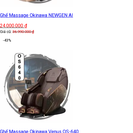
Ghế massage FUJIKIMA FJ-G690 (HT-C700)
-33%