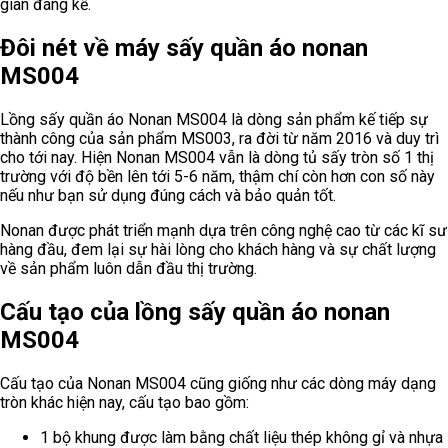
Tên sản phẩm: Máy sấy khô quần áo Nonan MS004
Model: MS004
Công suất: 1200W
Dòng điện: 220-240V/50HZ
Thời gian bảo hành: 12 tháng
Xuất xứ: Trung Quốc
Máy sấy quần áo Nonan MS-004 được thiết kế rất thông minh,
có thể gấp gọn dễ dàng để bảo quản và giúp tiết kiệm không