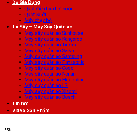
Đồ Gia Dụng
Quạt điều hòa hơi nước
Quạt Sưởi
Máy chạy bộ
Tủ Sấy – Máy Sấy Quần áo
Máy sấy quần áo Sunhouse
Máy sấy quần áo Kangaroo
Máy sấy quần áo Tiross
Máy sấy quần áo Saiko
Máy sấy quần áo Samsung
Máy sấy quần áo Panasonic
Máy sấy quần áo Coex
Máy sấy quần áo Nonan
Máy sấy quần áo Electrolux
Máy sấy quần áo LG
Máy sấy quần áo Xiaomi
Máy sấy quần áo Bosch
Tin tức
Video Sản Phẩm
-55%