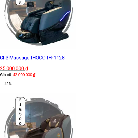
There are no reviews yet.
HÀNG HOT MỚI VỀ
-42%
Ghế Massage FUJILUX FKT66
22.000.000
₫
Giá cũ:
38.000.000
₫