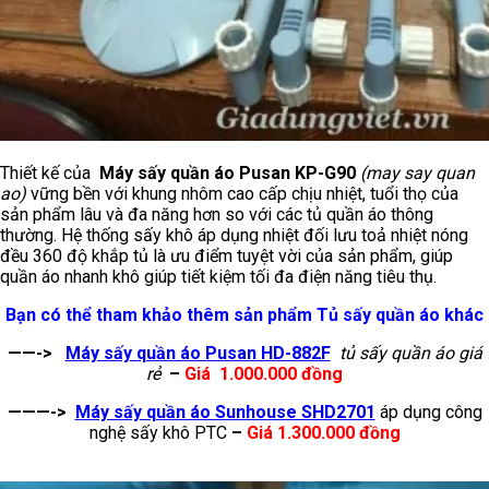
Thiết kế của
Máy sấy quần áo Pusan KP-G90
(may say quan
ao)
vững bền với khung nhôm cao cấp chịu nhiệt, tuổi thọ của
sản phẩm lâu và đa năng hơn so với các tủ quần áo thông
thường. Hệ thống sấy khô áp dụng nhiệt đối lưu toả nhiệt nóng
đều 360 độ khắp tủ là ưu điểm tuyệt vời của sản phẩm, giúp
quần áo nhanh khô giúp tiết kiệm tối đa điện năng tiêu thụ.
Bạn có thể tham khảo thêm sản phẩm Tủ sấy quần áo khác
——->
Máy sấy quần áo Pusan HD-882F
tủ sấy quần áo giá
rẻ
–
Giá 1.000.000 đồng
———->
Máy sấy quần áo Sunhouse SHD2701
áp dụng công
nghệ sấy khô PTC
–
Giá 1.300.000 đồng