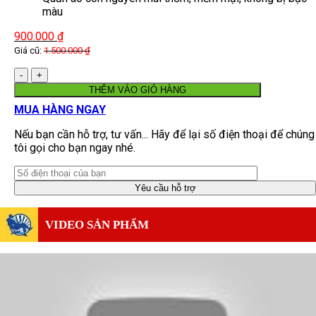
màu
900.000
₫
Giá cũ:
1.500.000
₫
Số
lượng
THÊM VÀO GIỎ HÀNG
MUA HÀNG NGAY
Nếu bạn cần hỗ trợ, tư vấn... Hãy để lại số điện thoại để chúng
tôi gọi cho bạn ngay nhé.
VIDEO SẢN PHẨM