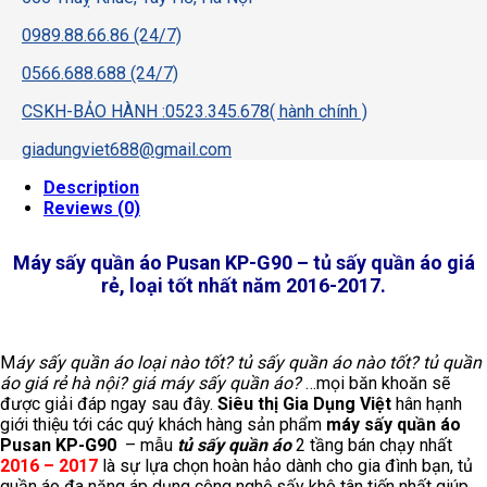
0989.88.66.86 (24/7)
0566.688.688 (24/7)
CSKH-BẢO HÀNH :0523.345.678( hành chính )
giadungviet688@gmail.com
Description
Reviews (0)
Máy sấy quần áo Pusan KP-G90 – tủ sấy quần áo giá
rẻ, loại tốt nhất năm 2016-2017.
M
áy sấy quần áo loại nào tốt? tủ sấy quần áo nào tốt? tủ quần
áo giá rẻ hà nội? giá máy sấy quần áo?
…mọi băn khoăn sẽ
được giải đáp ngay sau đây.
Siêu thị Gia Dụng Việt
hân hạnh
giới thiệu tới các quý khách hàng sản phẩm
máy sấy quần áo
Pusan KP-G90
– mẫu
tủ sấy quần áo
2 tầng bán chạy nhất
2016 – 2017
là sự lựa chọn hoàn hảo dành cho gia đình bạn, tủ
quần áo đa năng áp dụng công nghệ sấy khô tân tiến nhất giúp