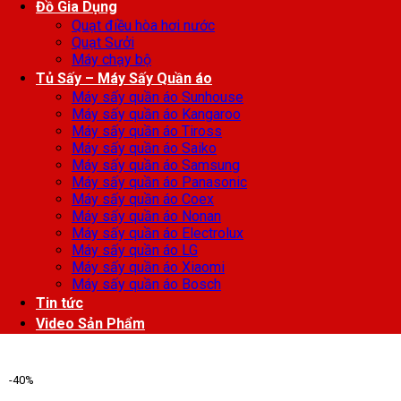
Đồ Gia Dụng
Quạt điều hòa hơi nước
Quạt Sưởi
Máy chạy bộ
Tủ Sấy – Máy Sấy Quần áo
Máy sấy quần áo Sunhouse
Máy sấy quần áo Kangaroo
Máy sấy quần áo Tiross
Máy sấy quần áo Saiko
Máy sấy quần áo Samsung
Máy sấy quần áo Panasonic
Máy sấy quần áo Coex
Máy sấy quần áo Nonan
Máy sấy quần áo Electrolux
Máy sấy quần áo LG
Máy sấy quần áo Xiaomi
Máy sấy quần áo Bosch
Tin tức
Video Sản Phẩm
-40%