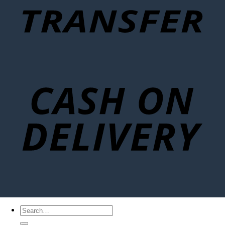
Search
for: