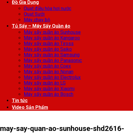
Đồ Gia Dụng
Quạt điều hòa hơi nước
Quạt Sưởi
Máy chạy bộ
Tủ Sấy – Máy Sấy Quần áo
Máy sấy quần áo Sunhouse
Máy sấy quần áo Kangaroo
Máy sấy quần áo Tiross
Máy sấy quần áo Saiko
Máy sấy quần áo Samsung
Máy sấy quần áo Panasonic
Máy sấy quần áo Coex
Máy sấy quần áo Nonan
Máy sấy quần áo Electrolux
Máy sấy quần áo LG
Máy sấy quần áo Xiaomi
Máy sấy quần áo Bosch
Tin tức
Video Sản Phẩm
may-say-quan-ao-sunhouse-shd2616-