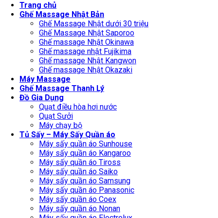
Trang chủ
Ghế Massage Nhật Bản
Ghế Massage Nhật dưới 30 triệu
Ghế Massage Nhật Saporoo
Ghế massage Nhật Okinawa
Ghế massage nhật Fujikima
Ghế massage Nhật Kangwon
Ghế massage Nhật Okazaki
Máy Massage
Ghế Massage Thanh Lý
Đồ Gia Dụng
Quạt điều hòa hơi nước
Quạt Sưởi
Máy chạy bộ
Tủ Sấy – Máy Sấy Quần áo
Máy sấy quần áo Sunhouse
Máy sấy quần áo Kangaroo
Máy sấy quần áo Tiross
Máy sấy quần áo Saiko
Máy sấy quần áo Samsung
Máy sấy quần áo Panasonic
Máy sấy quần áo Coex
Máy sấy quần áo Nonan
Máy sấy quần áo Electrolux