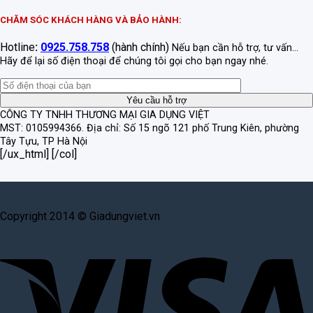
CHĂM SÓC KHÁCH HÀNG VÀ BẢO HÀNH:
Hotline
:
0925.758.758
(hành chính)
Nếu bạn cần hỗ trợ, tư vấn...
Hãy để lại số điện thoại để chúng tôi gọi cho bạn ngay nhé.
CÔNG TY TNHH THƯƠNG MẠI GIA DỤNG VIỆT
MST: 0105994366.
Địa chỉ: Số 15 ngõ 121 phố Trung Kiên, phường
Tây Tựu, TP Hà Nội
[/ux_html] [/col]
Copyright 2014 © Giadungviet.vn