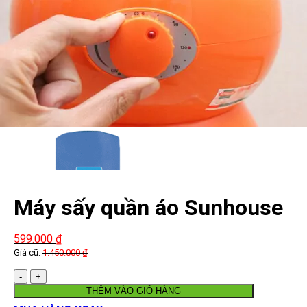
Máy sấy quần áo Sunhouse
SHD2616
599.000
₫
Giá cũ:
1.450.000
₫
Số
lượng
THÊM VÀO GIỎ HÀNG