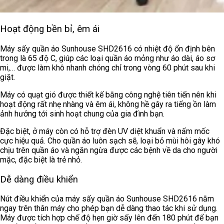
Hoạt động bền bỉ, êm ái
Máy sấy quần áo Sunhouse SHD2616 có nhiệt độ ổn định bên
trong là 65 độ C, giúp các loại quần áo mỏng như áo dài, áo sơ
mi,… được làm khô nhanh chóng chỉ trong vòng 60 phút sau khi
giặt.
Máy có quạt gió được thiết kế bằng công nghệ tiên tiến nên khi
hoạt động rất nhẹ nhàng và êm ái, không hề gây ra tiếng ồn làm
ảnh hưởng tới sinh hoạt chung của gia đình bạn.
Đặc biệt, ở máy còn có hỗ trợ đèn UV diệt khuẩn và nấm mốc
cực hiệu quả. Cho quần áo luôn sạch sẽ, loại bỏ mùi hôi gây khó
chịu trên quần áo và ngăn ngừa được các bệnh về da cho người
mặc, đặc biệt là trẻ nhỏ.
Dễ dàng điều khiển
Nút điều khiển của máy sấy quần áo Sunhouse SHD2616 nằm
ngay trên thân máy cho phép bạn dễ dàng thao tác khi sử dụng.
Máy được tích hợp chế độ hẹn giờ sấy lên đến 180 phút để bạn