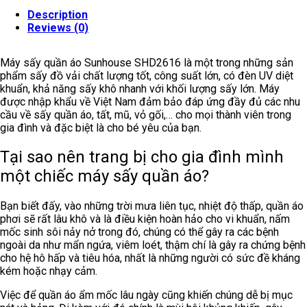
Description
Reviews (0)
Máy sấy quần áo Sunhouse SHD2616 là một trong những sản
phẩm sấy đồ vải chất lượng tốt, công suất lớn, có đèn UV diệt
khuẩn, khả năng sấy khô nhanh với khối lượng sấy lớn. Máy
được nhập khẩu về Việt Nam đảm bảo đáp ứng đầy đủ các nhu
cầu về sấy quần áo, tất, mũ, vỏ gối,… cho mọi thành viên trong
gia đình và đặc biệt là cho bé yêu của bạn.
Tại sao nên trang bị cho gia đình mình
một chiếc máy sấy quần áo?
Bạn biết đấy, vào những trời mưa liên tục, nhiệt độ thấp, quần áo
phơi sẽ rất lâu khô và là điều kiện hoàn hảo cho vi khuẩn, nấm
mốc sinh sôi nảy nở trong đó, chúng có thể gây ra các bệnh
ngoài da như mẩn ngứa, viêm loét, thậm chí là gây ra chứng bệnh
cho hệ hô hấp và tiêu hóa, nhất là những người có sức đề kháng
kém hoặc nhạy cảm.
Việc để quần áo ẩm mốc lâu ngày cũng khiến chúng dễ bị mục