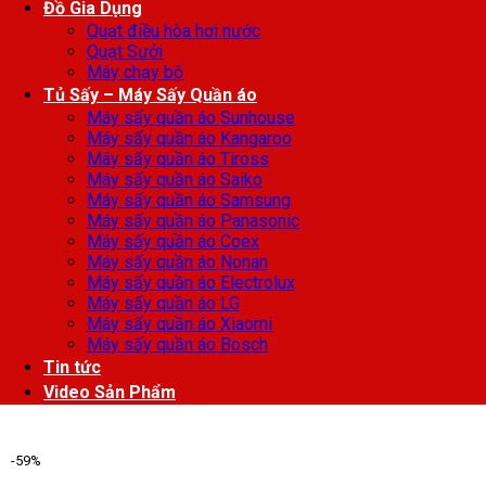
Đồ Gia Dụng
Quạt điều hòa hơi nước
Quạt Sưởi
Máy chạy bộ
Tủ Sấy – Máy Sấy Quần áo
Máy sấy quần áo Sunhouse
Máy sấy quần áo Kangaroo
Máy sấy quần áo Tiross
Máy sấy quần áo Saiko
Máy sấy quần áo Samsung
Máy sấy quần áo Panasonic
Máy sấy quần áo Coex
Máy sấy quần áo Nonan
Máy sấy quần áo Electrolux
Máy sấy quần áo LG
Máy sấy quần áo Xiaomi
Máy sấy quần áo Bosch
Tin tức
Video Sản Phẩm
-59%