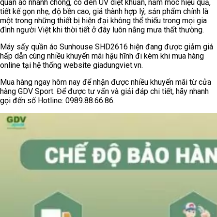
quần áo nhanh chóng, có đèn UV diệt khuẩn, nấm mốc hiệu quả,
tiết kế gọn nhẹ, độ bền cao, giá thành hợp lý, sản phẩm chính là
một trong những thiết bị hiện đại không thể thiếu trong mọi gia
đình người Việt khi thời tiết ở đây luôn nắng mưa thất thường.
Máy sấy quần áo Sunhouse SHD2616 hiện đang được giảm giá
hấp dẫn cùng nhiều khuyến mãi hậu hĩnh đi kèm khi mua hàng
online tại hệ thống website giadungviet.vn.
Mua hàng ngay hôm nay để nhận được nhiều khuyến mãi từ cửa
hàng GDV Sport. Để được tư vấn và giải đáp chi tiết, hãy nhanh
gọi đến số Hotline: 0989.88.66.86.