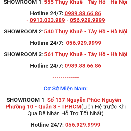
SHOWROOM 1
:
555 Thụy Khuê - Tây Hồ - Hà Nội
Hotline 24/7:
0989.88.66.86
-
0913.023.989
-
056.929.9999
S
HOWROOM 2
:
540 Thụy Khuê - Tây Hồ - Hà Nội
Hotline 24/7:
056.929.9999
S
HOWROOM 3
:
561 Thụy Khuê - Tây Hồ - Hà Nội
Hotline 24/7:
0989.88.66.86
-------------
Cơ Sở Miền Nam:
SHOWROOM 1
:
Số 137 Nguyễn Phúc Nguyên -
Phường 10 - Quận 3 - TP.HCM
(Liên Hệ trước Khi
Qua Để Nhận Hỗ Trợ Tốt Nhất)
Hotline 24/7:
056.929.9999