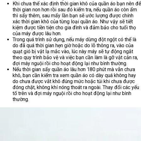
Khi chưa thể xác định thời gian khô của quần áo bạn nên để
thời gian non hơn rồi sau đó kiểm tra, nếu quần áo còn ẩm
thì sấy thêm, sau mấy lần bạn sẽ ước lượng được chính
xác thời gian khô của từng loại quần áo. Như vậy sẽ tiết
kiệm được tiền tiện cho gia đình và đảm bảo cho tuổi thọ
của máy được lâu hơn.
Trong quá trình sử dụng, nếu máy dừng đột ngột có thể là
do đã quá thời gian hẹn giờ hoặc do lỗ thông ra, vào của
quạt gió bị vật lạ mắc vào, lúc này máy sẽ tự động ngắt
theo quy trình bảo vệ và việc bạn cần làm là gỡ vật cản ra,
đợi máy nguội rồi cho hoạt động lại như bình thường.
Nếu thời gian sấy quần áo lâu hơn 180 phút mà vẫn chưa
khô, bạn cần kiểm tra xem quần áo có dày quá không hay
do chưa được vắt khô đúng mức hoặc túi khi chưa được
đóng chặt, không khí nóng thoát ra ngoài. Thay đổi các yếu
tố trên và đợi máy nguội rồi cho hoạt động lại như bình
thường.