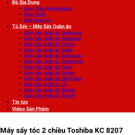
Đồ Gia Dụng
Quạt điều hòa hơi nước
Quạt Sưởi
Máy chạy bộ
Tủ Sấy – Máy Sấy Quần áo
Máy sấy quần áo Sunhouse
Máy sấy quần áo Kangaroo
Máy sấy quần áo Tiross
Máy sấy quần áo Saiko
Máy sấy quần áo Samsung
Máy sấy quần áo Panasonic
Máy sấy quần áo Coex
Máy sấy quần áo Nonan
Máy sấy quần áo Electrolux
Máy sấy quần áo LG
Máy sấy quần áo Xiaomi
Máy sấy quần áo Bosch
Tin tức
Video Sản Phẩm
Máy sấy tóc 2 chiều Toshiba KC 8207