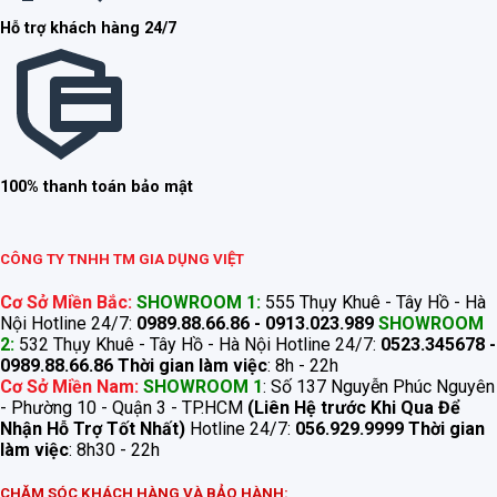
Hỗ trợ khách hàng 24/7
100% thanh toán bảo mật
CÔNG TY TNHH TM GIA DỤNG VIỆT
Cơ Sở Miền Bắc:
SHOWROOM 1:
555 Thụy Khuê - Tây Hồ - Hà
Nội Hotline 24/7:
0989.88.66.86 - 0913.023.989
SHOWROOM
2:
532 Thụy Khuê - Tây Hồ - Hà Nội Hotline 24/7:
0523.345678 -
0989.88.66.86
Thời gian làm việc
: 8h - 22h
Cơ Sở Miền Nam:
SHOWROOM 1
: Số 137 Nguyễn Phúc Nguyên
- Phường 10 - Quận 3 - TP.HCM
(Liên Hệ trước Khi Qua Để
Nhận Hỗ Trợ Tốt Nhất)
Hotline 24/7:
056.929.9999
Thời gian
làm việc
: 8h30 - 22h
CHĂM SÓC KHÁCH HÀNG VÀ BẢO HÀNH: