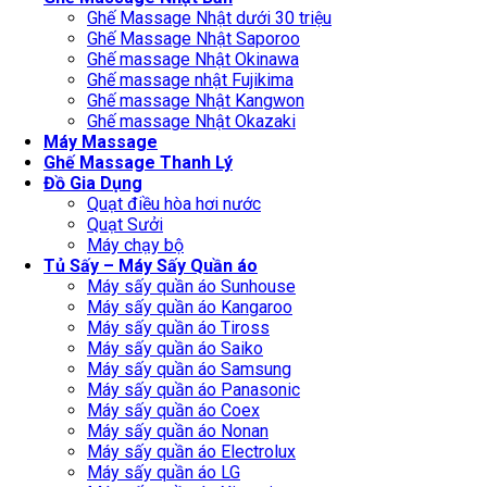
Ghế Massage Nhật dưới 30 triệu
Ghế Massage Nhật Saporoo
Ghế massage Nhật Okinawa
Ghế massage nhật Fujikima
Ghế massage Nhật Kangwon
Ghế massage Nhật Okazaki
Máy Massage
Ghế Massage Thanh Lý
Đồ Gia Dụng
Quạt điều hòa hơi nước
Quạt Sưởi
Máy chạy bộ
Tủ Sấy – Máy Sấy Quần áo
Máy sấy quần áo Sunhouse
Máy sấy quần áo Kangaroo
Máy sấy quần áo Tiross
Máy sấy quần áo Saiko
Máy sấy quần áo Samsung
Máy sấy quần áo Panasonic
Máy sấy quần áo Coex
Máy sấy quần áo Nonan
Máy sấy quần áo Electrolux
Máy sấy quần áo LG