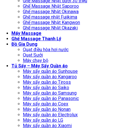
Ghế Massage Nhật dưới 30 triệu
Ghế Massage Nhật Saporoo
Ghế massage Nhật Okinawa
Ghế massage nhật Fujikima
Ghế massage Nhật Kangwon
Ghế massage Nhật Okazaki
Máy Massage
Ghế Massage Thanh Lý
Đồ Gia Dụng
Quạt điều hòa hơi nước
Quạt Sưởi
Máy chạy bộ
Tủ Sấy – Máy Sấy Quần áo
Máy sấy quần áo Sunhouse
Máy sấy quần áo Kangaroo
Máy sấy quần áo Tiross
Máy sấy quần áo Saiko
Máy sấy quần áo Samsung
Máy sấy quần áo Panasonic
Máy sấy quần áo Coex
Máy sấy quần áo Nonan
Máy sấy quần áo Electrolux
Máy sấy quần áo LG
Máy sấy quần áo Xiaomi