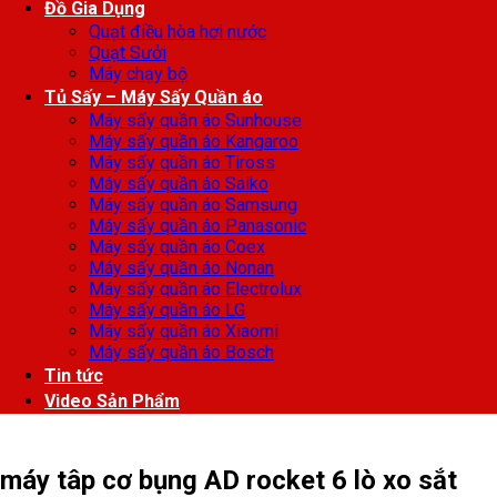
Đồ Gia Dụng
Quạt điều hòa hơi nước
Quạt Sưởi
Máy chạy bộ
Tủ Sấy – Máy Sấy Quần áo
Máy sấy quần áo Sunhouse
Máy sấy quần áo Kangaroo
Máy sấy quần áo Tiross
Máy sấy quần áo Saiko
Máy sấy quần áo Samsung
Máy sấy quần áo Panasonic
Máy sấy quần áo Coex
Máy sấy quần áo Nonan
Máy sấy quần áo Electrolux
Máy sấy quần áo LG
Máy sấy quần áo Xiaomi
Máy sấy quần áo Bosch
Tin tức
Video Sản Phẩm
máy tâp cơ bụng AD rocket 6 lò xo sắt