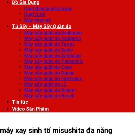
Đồ Gia Dụng
Quạt điều hòa hơi nước
Quạt Sưởi
Máy chạy bộ
Tủ Sấy – Máy Sấy Quần áo
Máy sấy quần áo Sunhouse
Máy sấy quần áo Kangaroo
Máy sấy quần áo Tiross
Máy sấy quần áo Saiko
Máy sấy quần áo Samsung
Máy sấy quần áo Panasonic
Máy sấy quần áo Coex
Máy sấy quần áo Nonan
Máy sấy quần áo Electrolux
Máy sấy quần áo LG
Máy sấy quần áo Xiaomi
Máy sấy quần áo Bosch
Tin tức
Video Sản Phẩm
máy xay sinh tố misushita đa năng