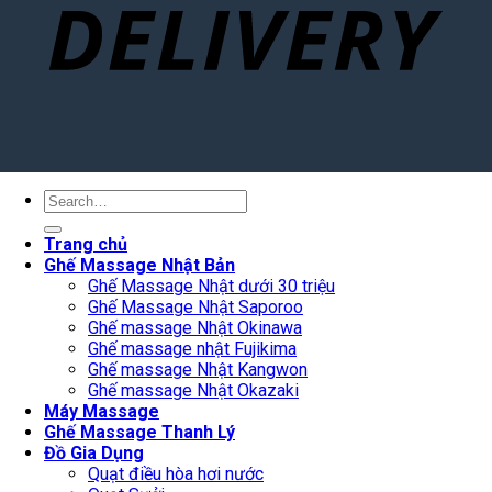
Search
for:
Trang chủ
Ghế Massage Nhật Bản
Ghế Massage Nhật dưới 30 triệu
Ghế Massage Nhật Saporoo
Ghế massage Nhật Okinawa
Ghế massage nhật Fujikima
Ghế massage Nhật Kangwon
Ghế massage Nhật Okazaki
Máy Massage
Ghế Massage Thanh Lý
Đồ Gia Dụng
Quạt điều hòa hơi nước