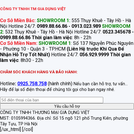
CÔNG TY TNHH TM GIA DỤNG VIỆT
Cơ Sở Miền Bắc:
SHOWROOM 1:
555 Thụy Khuê - Tây Hồ - Hà
Nội Hotline 24/7:
0989.88.66.86 - 0913.023.989
SHOWROOM
2:
532 Thụy Khuê - Tây Hồ - Hà Nội Hotline 24/7:
0523.345678 -
0989.88.66.86
Thời gian làm việc
: 8h - 22h
Cơ Sở Miền Nam:
SHOWROOM 1
: Số 137 Nguyễn Phúc Nguyên
- Phường 10 - Quận 3 - TP.HCM
(Liên Hệ trước Khi Qua Để
Nhận Hỗ Trợ Tốt Nhất)
Hotline 24/7:
056.929.9999
Thời gian
làm việc
: 8h30 - 22h
CHĂM SÓC KHÁCH HÀNG VÀ BẢO HÀNH:
Hotline
:
0925.758.758
(hành chính)
Nếu bạn cần hỗ trợ, tư vấn...
Hãy để lại số điện thoại để chúng tôi gọi cho bạn ngay nhé.
CÔNG TY TNHH THƯƠNG MẠI GIA DỤNG VIỆT
MST: 0105994366.
Địa chỉ: Số 15 ngõ 121 phố Trung Kiên, phường
Tây Tựu, TP Hà Nội
[/ux_html] [/col]