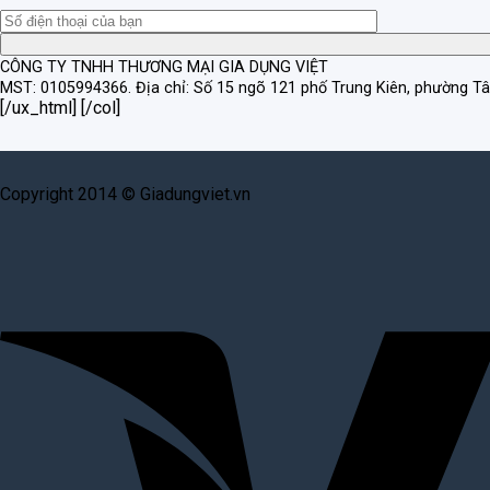
CÔNG TY TNHH THƯƠNG MẠI GIA DỤNG VIỆT
MST: 0105994366.
Địa chỉ: Số 15 ngõ 121 phố Trung Kiên, phường T
[/ux_html] [/col]
Copyright 2014 © Giadungviet.vn