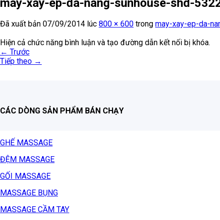
may-xay-ep-da-nang-sunhouse-shd-5322
Đã xuất bản
07/09/2014
lúc
800 × 600
trong
may-xay-ep-da-na
Hiện cả chức năng bình luận và tạo đường dẫn kết nối bị khóa.
←
Trước
Tiếp theo
→
CÁC DÒNG SẢN PHẨM BÁN CHẠY
GHẾ MASSAGE
ĐỆM MASSAGE
GỐI MASSAGE
MASSAGE BỤNG
MASSAGE CẦM TAY