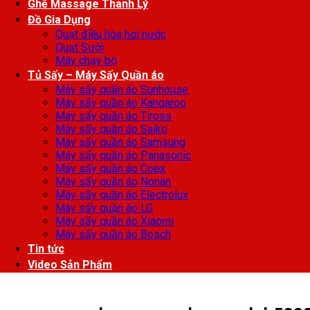
Ghế Massage Thanh Lý
Đồ Gia Dụng
Quạt điều hòa hơi nước
Quạt Sưởi
Máy chạy bộ
Tủ Sấy – Máy Sấy Quần áo
Máy sấy quần áo Sunhouse
Máy sấy quần áo Kangaroo
Máy sấy quần áo Tiross
Máy sấy quần áo Saiko
Máy sấy quần áo Samsung
Máy sấy quần áo Panasonic
Máy sấy quần áo Coex
Máy sấy quần áo Nonan
Máy sấy quần áo Electrolux
Máy sấy quần áo LG
Máy sấy quần áo Xiaomi
Máy sấy quần áo Bosch
Tin tức
Video Sản Phẩm