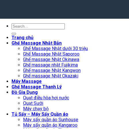
Search
for:
Trang chủ
Ghế Massage Nhật Bản
Ghế Massage Nhật dưới 30 triệu
Ghế Massage Nhật Saporoo
Ghế massage Nhật Okinawa
Ghế massage nhật Fujikima
Ghế massage Nhật Kangwon
Ghế massage Nhật Okazaki
Máy Massage
Ghế Massage Thanh Lý
Đồ Gia Dụng
Quạt điều hòa hơi nước
Quạt Sưởi
Máy chạy bộ
Tủ Sấy – Máy Sấy Quần áo
Máy sấy quần áo Sunhouse
Máy sấy quần áo Kangaroo