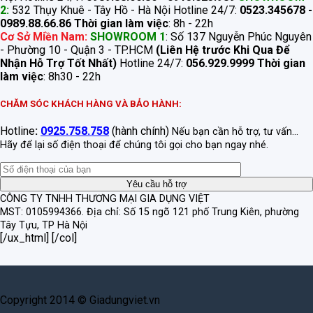
2:
532 Thụy Khuê - Tây Hồ - Hà Nội Hotline 24/7:
0523.345678 -
0989.88.66.86
Thời gian làm việc
: 8h - 22h
Cơ Sở Miền Nam:
SHOWROOM 1
: Số 137 Nguyễn Phúc Nguyên
- Phường 10 - Quận 3 - TP.HCM
(Liên Hệ trước Khi Qua Để
Nhận Hỗ Trợ Tốt Nhất)
Hotline 24/7:
056.929.9999
Thời gian
làm việc
: 8h30 - 22h
CHĂM SÓC KHÁCH HÀNG VÀ BẢO HÀNH:
Hotline
:
0925.758.758
(hành chính)
Nếu bạn cần hỗ trợ, tư vấn...
Hãy để lại số điện thoại để chúng tôi gọi cho bạn ngay nhé.
CÔNG TY TNHH THƯƠNG MẠI GIA DỤNG VIỆT
MST: 0105994366.
Địa chỉ: Số 15 ngõ 121 phố Trung Kiên, phường
Tây Tựu, TP Hà Nội
[/ux_html] [/col]
Copyright 2014 © Giadungviet.vn