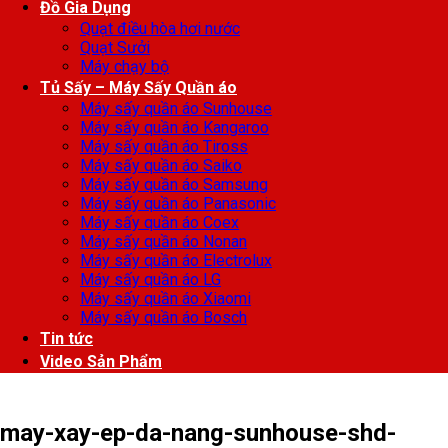
Đồ Gia Dụng
Quạt điều hòa hơi nước
Quạt Sưởi
Máy chạy bộ
Tủ Sấy – Máy Sấy Quần áo
Máy sấy quần áo Sunhouse
Máy sấy quần áo Kangaroo
Máy sấy quần áo Tiross
Máy sấy quần áo Saiko
Máy sấy quần áo Samsung
Máy sấy quần áo Panasonic
Máy sấy quần áo Coex
Máy sấy quần áo Nonan
Máy sấy quần áo Electrolux
Máy sấy quần áo LG
Máy sấy quần áo Xiaomi
Máy sấy quần áo Bosch
Tin tức
Video Sản Phẩm
may-xay-ep-da-nang-sunhouse-shd-