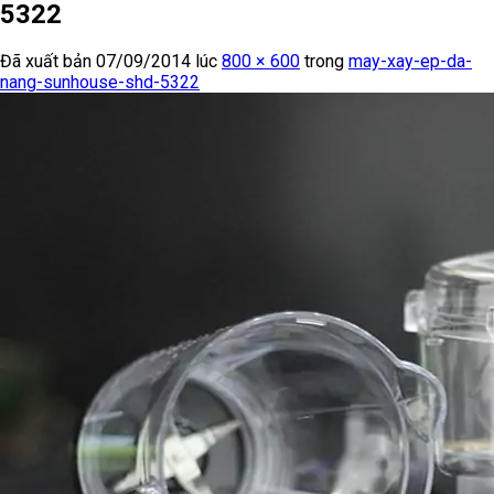
5322
Đã xuất bản
07/09/2014
lúc
800 × 600
trong
may-xay-ep-da-
nang-sunhouse-shd-5322