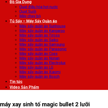
Đồ Gia Dụng
Quạt điều hòa hơi nước
Quạt Sưởi
Máy chạy bộ
Tủ Sấy – Máy Sấy Quần áo
Máy sấy quần áo Sunhouse
Máy sấy quần áo Kangaroo
Máy sấy quần áo Tiross
Máy sấy quần áo Saiko
Máy sấy quần áo Samsung
Máy sấy quần áo Panasonic
Máy sấy quần áo Coex
Máy sấy quần áo Nonan
Máy sấy quần áo Electrolux
Máy sấy quần áo LG
Máy sấy quần áo Xiaomi
Máy sấy quần áo Bosch
Tin tức
Video Sản Phẩm
máy xay sinh tố magic bullet 2 lưỡi