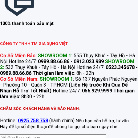
100% thanh toán bảo mật
CÔNG TY TNHH TM GIA DỤNG VIỆT
Cơ Sở Miền Bắc:
SHOWROOM 1:
555 Thụy Khuê - Tây Hồ - Hà
Nội Hotline 24/7:
0989.88.66.86 - 0913.023.989
SHOWROOM
2:
532 Thụy Khuê - Tây Hồ - Hà Nội Hotline 24/7:
0523.345678 -
0989.88.66.86
Thời gian làm việc
: 8h - 22h
Cơ Sở Miền Nam:
SHOWROOM 1
: Số 137 Nguyễn Phúc Nguyên
- Phường 10 - Quận 3 - TP.HCM
(Liên Hệ trước Khi Qua Để
Nhận Hỗ Trợ Tốt Nhất)
Hotline 24/7:
056.929.9999
Thời gian
làm việc
: 8h30 - 22h
CHĂM SÓC KHÁCH HÀNG VÀ BẢO HÀNH:
Hotline
:
0925.758.758
(hành chính)
Nếu bạn cần hỗ trợ, tư vấn...
Hãy để lại số điện thoại để chúng tôi gọi cho bạn ngay nhé.