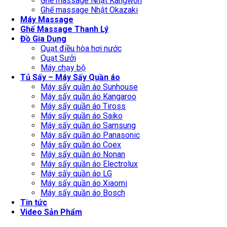
Ghế massage Nhật Kangwon
Ghế massage Nhật Okazaki
Máy Massage
Ghế Massage Thanh Lý
Đồ Gia Dụng
Quạt điều hòa hơi nước
Quạt Sưởi
Máy chạy bộ
Tủ Sấy – Máy Sấy Quần áo
Máy sấy quần áo Sunhouse
Máy sấy quần áo Kangaroo
Máy sấy quần áo Tiross
Máy sấy quần áo Saiko
Máy sấy quần áo Samsung
Máy sấy quần áo Panasonic
Máy sấy quần áo Coex
Máy sấy quần áo Nonan
Máy sấy quần áo Electrolux
Máy sấy quần áo LG
Máy sấy quần áo Xiaomi
Máy sấy quần áo Bosch
Tin tức
Video Sản Phẩm