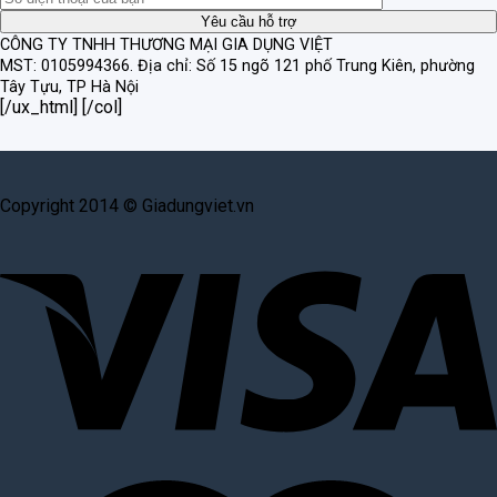
CÔNG TY TNHH THƯƠNG MẠI GIA DỤNG VIỆT
MST: 0105994366.
Địa chỉ: Số 15 ngõ 121 phố Trung Kiên, phường
Tây Tựu, TP Hà Nội
[/ux_html] [/col]
Copyright 2014 © Giadungviet.vn