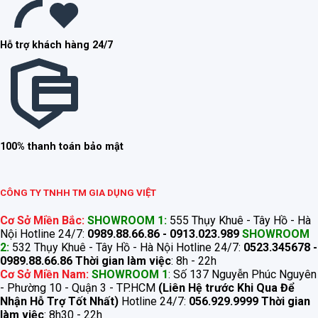
Hỗ trợ khách hàng 24/7
100% thanh toán bảo mật
CÔNG TY TNHH TM GIA DỤNG VIỆT
Cơ Sở Miền Bắc:
SHOWROOM 1:
555 Thụy Khuê - Tây Hồ - Hà
Nội Hotline 24/7:
0989.88.66.86 - 0913.023.989
SHOWROOM
2:
532 Thụy Khuê - Tây Hồ - Hà Nội Hotline 24/7:
0523.345678 -
0989.88.66.86
Thời gian làm việc
: 8h - 22h
Cơ Sở Miền Nam:
SHOWROOM 1
: Số 137 Nguyễn Phúc Nguyên
- Phường 10 - Quận 3 - TP.HCM
(Liên Hệ trước Khi Qua Để
Nhận Hỗ Trợ Tốt Nhất)
Hotline 24/7:
056.929.9999
Thời gian
làm việc
: 8h30 - 22h