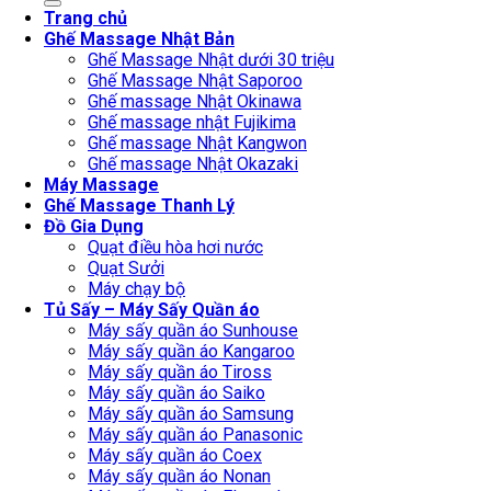
Trang chủ
Ghế Massage Nhật Bản
Ghế Massage Nhật dưới 30 triệu
Ghế Massage Nhật Saporoo
Ghế massage Nhật Okinawa
Ghế massage nhật Fujikima
Ghế massage Nhật Kangwon
Ghế massage Nhật Okazaki
Máy Massage
Ghế Massage Thanh Lý
Đồ Gia Dụng
Quạt điều hòa hơi nước
Quạt Sưởi
Máy chạy bộ
Tủ Sấy – Máy Sấy Quần áo
Máy sấy quần áo Sunhouse
Máy sấy quần áo Kangaroo
Máy sấy quần áo Tiross
Máy sấy quần áo Saiko
Máy sấy quần áo Samsung
Máy sấy quần áo Panasonic
Máy sấy quần áo Coex
Máy sấy quần áo Nonan