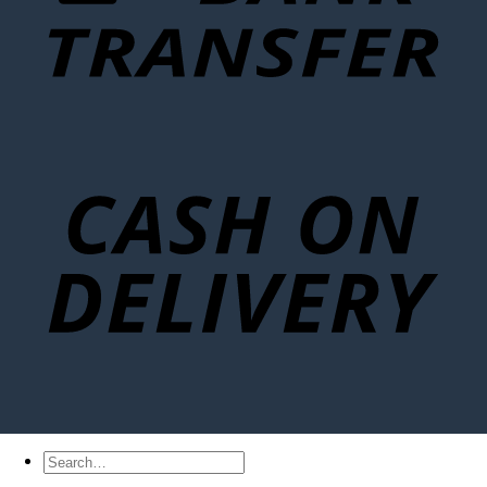
Search
for: