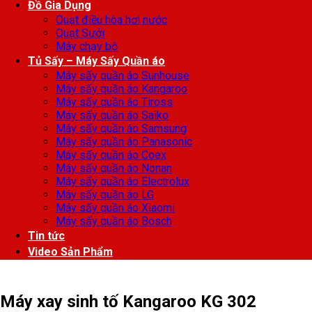
Đồ Gia Dụng
Quạt điều hòa hơi nước
Quạt Sưởi
Máy chạy bộ
Tủ Sấy – Máy Sấy Quần áo
Máy sấy quần áo Sunhouse
Máy sấy quần áo Kangaroo
Máy sấy quần áo Tiross
Máy sấy quần áo Saiko
Máy sấy quần áo Samsung
Máy sấy quần áo Panasonic
Máy sấy quần áo Coex
Máy sấy quần áo Nonan
Máy sấy quần áo Electrolux
Máy sấy quần áo LG
Máy sấy quần áo Xiaomi
Máy sấy quần áo Bosch
Tin tức
Video Sản Phẩm
Máy xay sinh tố Kangaroo KG 302