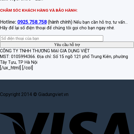
CHĂM SÓC KHÁCH HÀNG VÀ BẢO HÀNH:
Hotline
:
0925.758.758
(hành chính)
Nếu bạn cần hỗ trợ, tư vấn...
Hãy để lại số điện thoại để chúng tôi gọi cho bạn ngay nhé.
CÔNG TY TNHH THƯƠNG MẠI GIA DỤNG VIỆT
MST: 0105994366.
Địa chỉ: Số 15 ngõ 121 phố Trung Kiên, phường
Tây Tựu, TP Hà Nội
[/ux_html] [/col]
Copyright 2014 © Giadungviet.vn