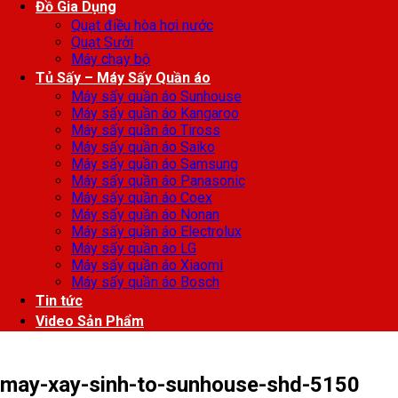
Đồ Gia Dụng
Quạt điều hòa hơi nước
Quạt Sưởi
Máy chạy bộ
Tủ Sấy – Máy Sấy Quần áo
Máy sấy quần áo Sunhouse
Máy sấy quần áo Kangaroo
Máy sấy quần áo Tiross
Máy sấy quần áo Saiko
Máy sấy quần áo Samsung
Máy sấy quần áo Panasonic
Máy sấy quần áo Coex
Máy sấy quần áo Nonan
Máy sấy quần áo Electrolux
Máy sấy quần áo LG
Máy sấy quần áo Xiaomi
Máy sấy quần áo Bosch
Tin tức
Video Sản Phẩm
may-xay-sinh-to-sunhouse-shd-5150