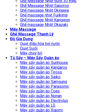
Ghế Massage Nhật dưới 30 triệu
Ghế Massage Nhật Saporoo
Ghế massage Nhật Okinawa
Ghế massage nhật Fujikima
Ghế massage Nhật Kangwon
Ghế massage Nhật Okazaki
Máy Massage
Ghế Massage Thanh Lý
Đồ Gia Dụng
Quạt điều hòa hơi nước
Quạt Sưởi
Máy chạy bộ
Tủ Sấy – Máy Sấy Quần áo
Máy sấy quần áo Sunhouse
Máy sấy quần áo Kangaroo
Máy sấy quần áo Tiross
Máy sấy quần áo Saiko
Máy sấy quần áo Samsung
Máy sấy quần áo Panasonic
Máy sấy quần áo Coex
Máy sấy quần áo Nonan
Máy sấy quần áo Electrolux
Máy sấy quần áo LG
Máy sấy quần áo Xiaomi