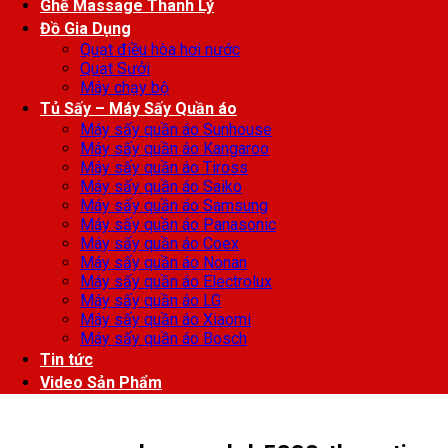
Ghế Massage Thanh Lý
Đồ Gia Dụng
Quạt điều hòa hơi nước
Quạt Sưởi
Máy chạy bộ
Tủ Sấy – Máy Sấy Quần áo
Máy sấy quần áo Sunhouse
Máy sấy quần áo Kangaroo
Máy sấy quần áo Tiross
Máy sấy quần áo Saiko
Máy sấy quần áo Samsung
Máy sấy quần áo Panasonic
Máy sấy quần áo Coex
Máy sấy quần áo Nonan
Máy sấy quần áo Electrolux
Máy sấy quần áo LG
Máy sấy quần áo Xiaomi
Máy sấy quần áo Bosch
Tin tức
Video Sản Phẩm