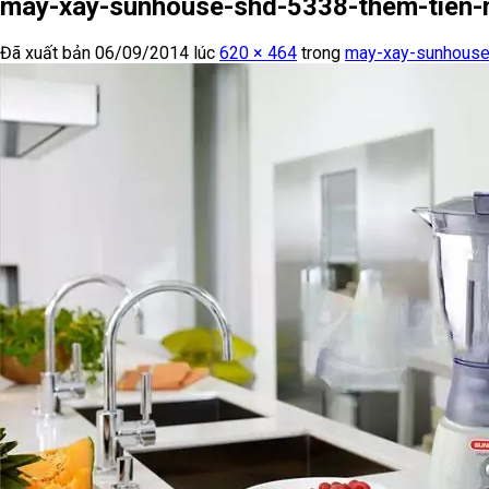
may-xay-sunhouse-shd-5338-them-tien-
Đã xuất bản
06/09/2014
lúc
620 × 464
trong
may-xay-sunhouse