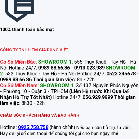
100% thanh toán bảo mật
CÔNG TY TNHH TM GIA DỤNG VIỆT
Cơ Sở Miền Bắc:
SHOWROOM 1:
555 Thụy Khuê - Tây Hồ - Hà
Nội Hotline 24/7:
0989.88.66.86 - 0913.023.989
SHOWROOM
2:
532 Thụy Khuê - Tây Hồ - Hà Nội Hotline 24/7:
0523.345678 -
0989.88.66.86
Thời gian làm việc
: 8h - 22h
Cơ Sở Miền Nam:
SHOWROOM 1
: Số 137 Nguyễn Phúc Nguyên
- Phường 10 - Quận 3 - TP.HCM
(Liên Hệ trước Khi Qua Để
Nhận Hỗ Trợ Tốt Nhất)
Hotline 24/7:
056.929.9999
Thời gian
làm việc
: 8h30 - 22h
CHĂM SÓC KHÁCH HÀNG VÀ BẢO HÀNH:
Hotline
:
0925.758.758
(hành chính)
Nếu bạn cần hỗ trợ, tư vấn...
Hãy để lại số điện thoại để chúng tôi gọi cho bạn ngay nhé.