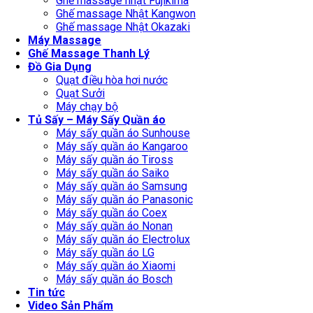
Ghế massage nhật Fujikima
Ghế massage Nhật Kangwon
Ghế massage Nhật Okazaki
Máy Massage
Ghế Massage Thanh Lý
Đồ Gia Dụng
Quạt điều hòa hơi nước
Quạt Sưởi
Máy chạy bộ
Tủ Sấy – Máy Sấy Quần áo
Máy sấy quần áo Sunhouse
Máy sấy quần áo Kangaroo
Máy sấy quần áo Tiross
Máy sấy quần áo Saiko
Máy sấy quần áo Samsung
Máy sấy quần áo Panasonic
Máy sấy quần áo Coex
Máy sấy quần áo Nonan
Máy sấy quần áo Electrolux
Máy sấy quần áo LG
Máy sấy quần áo Xiaomi
Máy sấy quần áo Bosch
Tin tức
Video Sản Phẩm