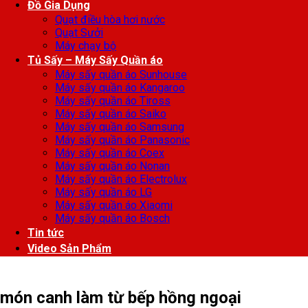
Đồ Gia Dụng
Quạt điều hòa hơi nước
Quạt Sưởi
Máy chạy bộ
Tủ Sấy – Máy Sấy Quần áo
Máy sấy quần áo Sunhouse
Máy sấy quần áo Kangaroo
Máy sấy quần áo Tiross
Máy sấy quần áo Saiko
Máy sấy quần áo Samsung
Máy sấy quần áo Panasonic
Máy sấy quần áo Coex
Máy sấy quần áo Nonan
Máy sấy quần áo Electrolux
Máy sấy quần áo LG
Máy sấy quần áo Xiaomi
Máy sấy quần áo Bosch
Tin tức
Video Sản Phẩm
món canh làm từ bếp hồng ngoại