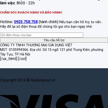
làm việc
: 8h30 - 22h
CHĂM SÓC KHÁCH HÀNG VÀ BẢO HÀNH:
Hotline
:
0925.758.758
(hành chính)
Nếu bạn cần hỗ trợ, tư vấn...
Hãy để lại số điện thoại để chúng tôi gọi cho bạn ngay nhé.
CÔNG TY TNHH THƯƠNG MẠI GIA DỤNG VIỆT
MST: 0105994366.
Địa chỉ: Số 15 ngõ 121 phố Trung Kiên, phường
Tây Tựu, TP Hà Nội
[/ux_html] [/col]
Copyright 2014 © Giadungviet.vn