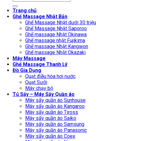
for:
Trang chủ
Ghế Massage Nhật Bản
Ghế Massage Nhật dưới 30 triệu
Ghế Massage Nhật Saporoo
Ghế massage Nhật Okinawa
Ghế massage nhật Fujikima
Ghế massage Nhật Kangwon
Ghế massage Nhật Okazaki
Máy Massage
Ghế Massage Thanh Lý
Đồ Gia Dụng
Quạt điều hòa hơi nước
Quạt Sưởi
Máy chạy bộ
Tủ Sấy – Máy Sấy Quần áo
Máy sấy quần áo Sunhouse
Máy sấy quần áo Kangaroo
Máy sấy quần áo Tiross
Máy sấy quần áo Saiko
Máy sấy quần áo Samsung
Máy sấy quần áo Panasonic
Máy sấy quần áo Coex