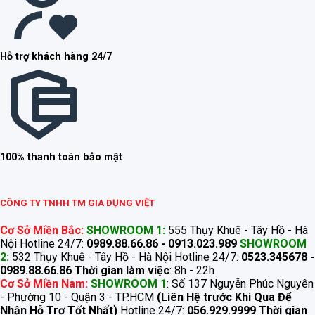
Hỗ trợ khách hàng 24/7
100% thanh toán bảo mật
CÔNG TY TNHH TM GIA DỤNG VIỆT
Cơ Sở Miền Bắc:
SHOWROOM 1:
555 Thụy Khuê - Tây Hồ - Hà
Nội Hotline 24/7:
0989.88.66.86 - 0913.023.989
SHOWROOM
2:
532 Thụy Khuê - Tây Hồ - Hà Nội Hotline 24/7:
0523.345678 -
0989.88.66.86
Thời gian làm việc
: 8h - 22h
Cơ Sở Miền Nam:
SHOWROOM 1
: Số 137 Nguyễn Phúc Nguyên
- Phường 10 - Quận 3 - TP.HCM
(Liên Hệ trước Khi Qua Để
Nhận Hỗ Trợ Tốt Nhất)
Hotline 24/7:
056.929.9999
Thời gian