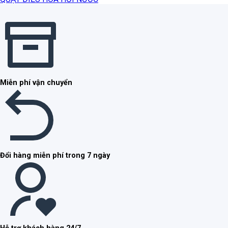
Miễn phí vận chuyển
Đổi hàng miễn phí trong 7 ngày