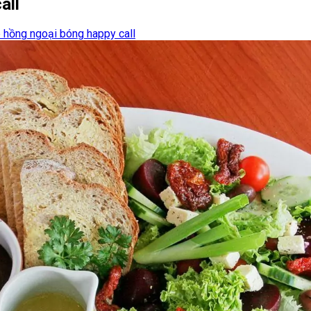
all
 hồng ngoại bóng happy call