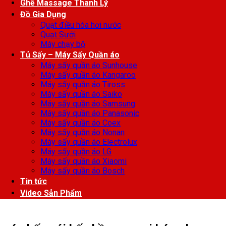
Ghế Massage Thanh Lý
Đồ Gia Dụng
Quạt điều hòa hơi nước
Quạt Sưởi
Máy chạy bộ
Tủ Sấy – Máy Sấy Quần áo
Máy sấy quần áo Sunhouse
Máy sấy quần áo Kangaroo
Máy sấy quần áo Tiross
Máy sấy quần áo Saiko
Máy sấy quần áo Samsung
Máy sấy quần áo Panasonic
Máy sấy quần áo Coex
Máy sấy quần áo Nonan
Máy sấy quần áo Electrolux
Máy sấy quần áo LG
Máy sấy quần áo Xiaomi
Máy sấy quần áo Bosch
Tin tức
Video Sản Phẩm