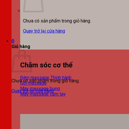
Chưa có sản phẩm trong giỏ hàng.
Quay trở lại cửa hàng
0
Giỏ hàng
Chăm sóc cơ thể
Đệm massage
Chưa có sản phẩm trong giỏ hàng.
Gối massage
Máy massage bụng
Quay trở lại cửa hàng
Máy massage cầm tay