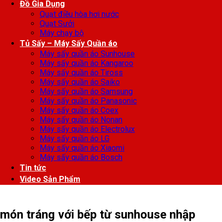
Đồ Gia Dụng
Quạt điều hòa hơi nước
Quạt Sưởi
Máy chạy bộ
Tủ Sấy – Máy Sấy Quần áo
Máy sấy quần áo Sunhouse
Máy sấy quần áo Kangaroo
Máy sấy quần áo Tiross
Máy sấy quần áo Saiko
Máy sấy quần áo Samsung
Máy sấy quần áo Panasonic
Máy sấy quần áo Coex
Máy sấy quần áo Nonan
Máy sấy quần áo Electrolux
Máy sấy quần áo LG
Máy sấy quần áo Xiaomi
Máy sấy quần áo Bosch
Tin tức
Video Sản Phẩm
món tráng với bếp từ sunhouse nhập