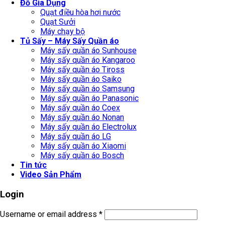
Đồ Gia Dụng
Quạt điều hòa hơi nước
Quạt Sưởi
Máy chạy bộ
Tủ Sấy – Máy Sấy Quần áo
Máy sấy quần áo Sunhouse
Máy sấy quần áo Kangaroo
Máy sấy quần áo Tiross
Máy sấy quần áo Saiko
Máy sấy quần áo Samsung
Máy sấy quần áo Panasonic
Máy sấy quần áo Coex
Máy sấy quần áo Nonan
Máy sấy quần áo Electrolux
Máy sấy quần áo LG
Máy sấy quần áo Xiaomi
Máy sấy quần áo Bosch
Tin tức
Video Sản Phẩm
Login
Username or email address
*