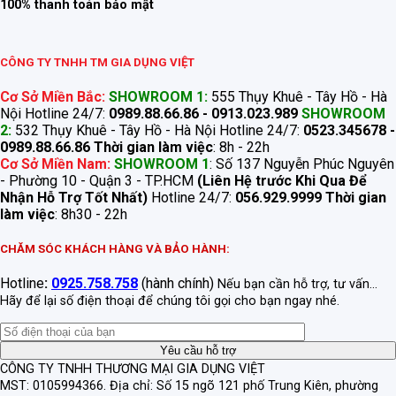
100% thanh toán bảo mật
CÔNG TY TNHH TM GIA DỤNG VIỆT
Cơ Sở Miền Bắc:
SHOWROOM 1:
555 Thụy Khuê - Tây Hồ - Hà
Nội Hotline 24/7:
0989.88.66.86 - 0913.023.989
SHOWROOM
2:
532 Thụy Khuê - Tây Hồ - Hà Nội Hotline 24/7:
0523.345678 -
0989.88.66.86
Thời gian làm việc
: 8h - 22h
Cơ Sở Miền Nam:
SHOWROOM 1
: Số 137 Nguyễn Phúc Nguyên
- Phường 10 - Quận 3 - TP.HCM
(Liên Hệ trước Khi Qua Để
Nhận Hỗ Trợ Tốt Nhất)
Hotline 24/7:
056.929.9999
Thời gian
làm việc
: 8h30 - 22h
CHĂM SÓC KHÁCH HÀNG VÀ BẢO HÀNH:
Hotline
:
0925.758.758
(hành chính)
Nếu bạn cần hỗ trợ, tư vấn...
Hãy để lại số điện thoại để chúng tôi gọi cho bạn ngay nhé.
CÔNG TY TNHH THƯƠNG MẠI GIA DỤNG VIỆT
MST: 0105994366.
Địa chỉ: Số 15 ngõ 121 phố Trung Kiên, phường