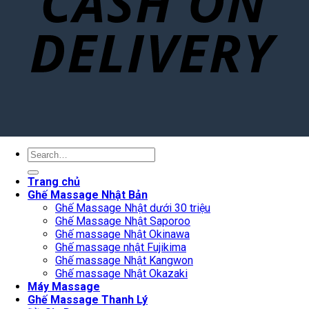
Search
for:
Trang chủ
Ghế Massage Nhật Bản
Ghế Massage Nhật dưới 30 triệu
Ghế Massage Nhật Saporoo
Ghế massage Nhật Okinawa
Ghế massage nhật Fujikima
Ghế massage Nhật Kangwon
Ghế massage Nhật Okazaki
Máy Massage
Ghế Massage Thanh Lý