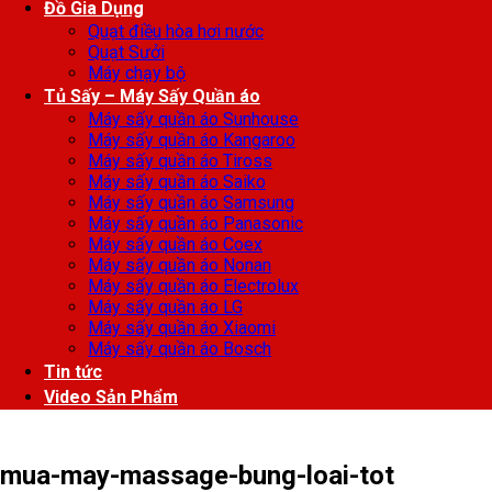
Đồ Gia Dụng
Quạt điều hòa hơi nước
Quạt Sưởi
Máy chạy bộ
Tủ Sấy – Máy Sấy Quần áo
Máy sấy quần áo Sunhouse
Máy sấy quần áo Kangaroo
Máy sấy quần áo Tiross
Máy sấy quần áo Saiko
Máy sấy quần áo Samsung
Máy sấy quần áo Panasonic
Máy sấy quần áo Coex
Máy sấy quần áo Nonan
Máy sấy quần áo Electrolux
Máy sấy quần áo LG
Máy sấy quần áo Xiaomi
Máy sấy quần áo Bosch
Tin tức
Video Sản Phẩm
mua-may-massage-bung-loai-tot