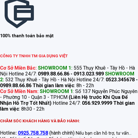
100% thanh toán bảo mật
CÔNG TY TNHH TM GIA DỤNG VIỆT
Cơ Sở Miền Bắc:
SHOWROOM 1:
555 Thụy Khuê - Tây Hồ - Hà
Nội Hotline 24/7:
0989.88.66.86 - 0913.023.989
SHOWROOM
2:
532 Thụy Khuê - Tây Hồ - Hà Nội Hotline 24/7:
0523.345678 -
0989.88.66.86
Thời gian làm việc
: 8h - 22h
Cơ Sở Miền Nam:
SHOWROOM 1
: Số 137 Nguyễn Phúc Nguyên
- Phường 10 - Quận 3 - TP.HCM
(Liên Hệ trước Khi Qua Để
Nhận Hỗ Trợ Tốt Nhất)
Hotline 24/7:
056.929.9999
Thời gian
làm việc
: 8h30 - 22h
CHĂM SÓC KHÁCH HÀNG VÀ BẢO HÀNH:
Hotline
:
0925.758.758
(hành chính)
Nếu bạn cần hỗ trợ, tư vấn...