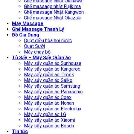
Ghế massage Nhật Okinawa
Ghế massage nhật Fujikima
Ghế massage Nhật Kangwon
Ghế massage Nhật Okazaki
Máy Massage
Ghế Massage Thanh Lý
Đồ Gia Dụng
Quạt điều hòa hơi nước
Quạt Sưởi
Máy chạy bộ
Tủ Sấy – Máy Sấy Quần áo
Máy sấy quần áo Sunhouse
Máy sấy quần áo Kangaroo
Máy sấy quần áo Tiross
Máy sấy quần áo Saiko
Máy sấy quần áo Samsung
Máy sấy quần áo Panasonic
Máy sấy quần áo Coex
Máy sấy quần áo Nonan
Máy sấy quần áo Electrolux
Máy sấy quần áo LG
Máy sấy quần áo Xiaomi
Máy sấy quần áo Bosch
Tin tức