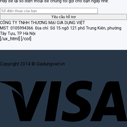
Hãy để lại số điện thoại để chúng tôi gọi cho bạn ngay nhé.
CÔNG TY TNHH THƯƠNG MẠI GIA DỤNG VIỆT
MST: 0105994366.
Địa chỉ: Số 15 ngõ 121 phố Trung Kiên, phường
Tây Tựu, TP Hà Nội
[/ux_html] [/col]
Copyright 2014 © Giadungviet.vn