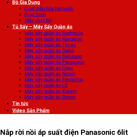
Đồ Gia Dụng
Quạt điều hòa hơi nước
Quạt Sưởi
Máy chạy bộ
Tủ Sấy – Máy Sấy Quần áo
Máy sấy quần áo Sunhouse
Máy sấy quần áo Kangaroo
Máy sấy quần áo Tiross
Máy sấy quần áo Saiko
Máy sấy quần áo Samsung
Máy sấy quần áo Panasonic
Máy sấy quần áo Coex
Máy sấy quần áo Nonan
Máy sấy quần áo Electrolux
Máy sấy quần áo LG
Máy sấy quần áo Xiaomi
Máy sấy quần áo Bosch
Tin tức
Video Sản Phẩm
Nắp rời nồi áp suất điện Panasonic 6lit