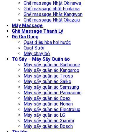
Ghế massage Nhật Okinawa
Ghế massage nhật Fujikima
Ghế massage Nhật Kangwon
Ghế massage Nhật Okazaki
Máy Massage
Ghế Massage Thanh Lý
Đồ Gia Dụng
Quạt điều hòa hơi nước
Quạt Sưởi
Máy chạy bộ
Tủ Sấy – Máy Sấy Quần áo
Máy sấy quần áo Sunhouse
Máy sấy quần áo Kangaroo
Máy sấy quần áo Tiross
Máy sấy quần áo Saiko
Máy sấy quần áo Samsung
Máy sấy quần áo Panasonic
Máy sấy quần áo Coex
Máy sấy quần áo Nonan
Máy sấy quần áo Electrolux
Máy sấy quần áo LG
Máy sấy quần áo Xiaomi
Máy sấy quần áo Bosch
Tin tức