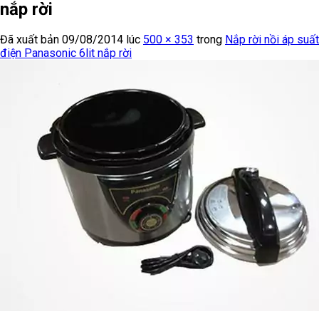
nắp rời
Đã xuất bản
09/08/2014
lúc
500 × 353
trong
Nắp rời nồi áp suất
điện Panasonic 6lit nắp rời