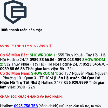
100% thanh toán bảo mật
CÔNG TY TNHH TM GIA DỤNG VIỆT
Cơ Sở Miền Bắc:
SHOWROOM 1:
555 Thụy Khuê - Tây Hồ - Hà
Nội Hotline 24/7:
0989.88.66.86 - 0913.023.989
SHOWROOM
2:
532 Thụy Khuê - Tây Hồ - Hà Nội Hotline 24/7:
0523.345678 -
0989.88.66.86
Thời gian làm việc
: 8h - 22h
Cơ Sở Miền Nam:
SHOWROOM 1
: Số 137 Nguyễn Phúc Nguyên
- Phường 10 - Quận 3 - TP.HCM
(Liên Hệ trước Khi Qua Để
Nhận Hỗ Trợ Tốt Nhất)
Hotline 24/7:
056.929.9999
Thời gian
làm việc
: 8h30 - 22h
CHĂM SÓC KHÁCH HÀNG VÀ BẢO HÀNH:
Hotline
:
0925.758.758
(hành chính)
Nếu bạn cần hỗ trợ, tư vấn...