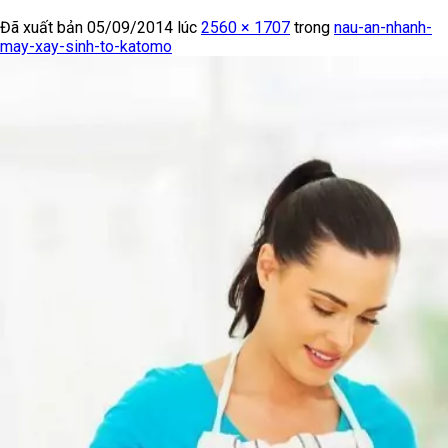
Đã xuất bản
05/09/2014
lúc
2560 × 1707
trong
nau-an-nhanh-
may-xay-sinh-to-katomo