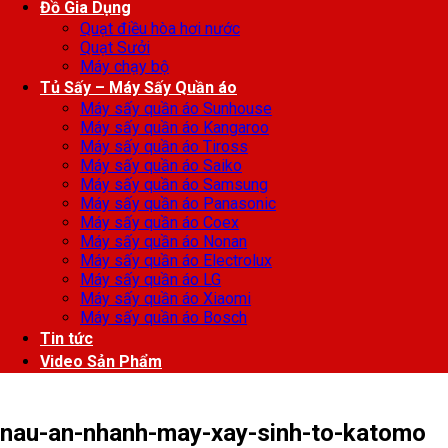
Đồ Gia Dụng
Quạt điều hòa hơi nước
Quạt Sưởi
Máy chạy bộ
Tủ Sấy – Máy Sấy Quần áo
Máy sấy quần áo Sunhouse
Máy sấy quần áo Kangaroo
Máy sấy quần áo Tiross
Máy sấy quần áo Saiko
Máy sấy quần áo Samsung
Máy sấy quần áo Panasonic
Máy sấy quần áo Coex
Máy sấy quần áo Nonan
Máy sấy quần áo Electrolux
Máy sấy quần áo LG
Máy sấy quần áo Xiaomi
Máy sấy quần áo Bosch
Tin tức
Video Sản Phẩm
nau-an-nhanh-may-xay-sinh-to-katomo