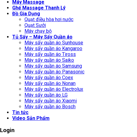
Máy Massage
Ghế Massage Thanh Lý
Đồ Gia Dụng
Quạt điều hòa hơi nước
Quạt Sưởi
Máy chạy bộ
Tủ Sấy – Máy Sấy Quần áo
Máy sấy quần áo Sunhouse
Máy sấy quần áo Kangaroo
Máy sấy quần áo Tiross
Máy sấy quần áo Saiko
Máy sấy quần áo Samsung
Máy sấy quần áo Panasonic
Máy sấy quần áo Coex
Máy sấy quần áo Nonan
Máy sấy quần áo Electrolux
Máy sấy quần áo LG
Máy sấy quần áo Xiaomi
Máy sấy quần áo Bosch
Tin tức
Video Sản Phẩm
Login