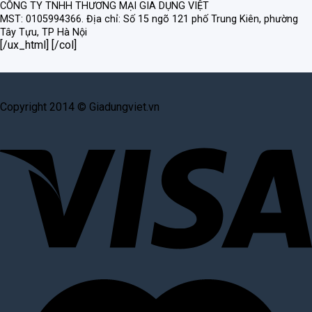
CÔNG TY TNHH THƯƠNG MẠI GIA DỤNG VIỆT
MST: 0105994366.
Địa chỉ: Số 15 ngõ 121 phố Trung Kiên, phường
Tây Tựu, TP Hà Nội
[/ux_html] [/col]
Copyright 2014 © Giadungviet.vn