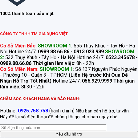
100% thanh toán bảo mật
CÔNG TY TNHH TM GIA DỤNG VIỆT
Cơ Sở Miền Bắc:
SHOWROOM 1:
555 Thụy Khuê - Tây Hồ - Hà
Nội Hotline 24/7:
0989.88.66.86 - 0913.023.989
SHOWROOM
2:
532 Thụy Khuê - Tây Hồ - Hà Nội Hotline 24/7:
0523.345678 -
0989.88.66.86
Thời gian làm việc
: 8h - 22h
Cơ Sở Miền Nam:
SHOWROOM 1
: Số 137 Nguyễn Phúc Nguyên
- Phường 10 - Quận 3 - TP.HCM
(Liên Hệ trước Khi Qua Để
Nhận Hỗ Trợ Tốt Nhất)
Hotline 24/7:
056.929.9999
Thời gian
làm việc
: 8h30 - 22h
CHĂM SÓC KHÁCH HÀNG VÀ BẢO HÀNH:
Hotline
:
0925.758.758
(hành chính)
Nếu bạn cần hỗ trợ, tư vấn...
Hãy để lại số điện thoại để chúng tôi gọi cho bạn ngay nhé.