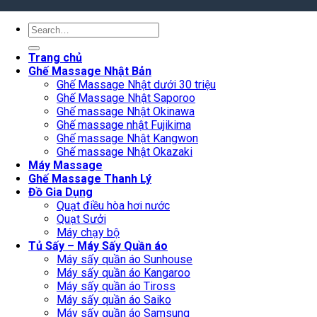
Search
for:
Trang chủ
Ghế Massage Nhật Bản
Ghế Massage Nhật dưới 30 triệu
Ghế Massage Nhật Saporoo
Ghế massage Nhật Okinawa
Ghế massage nhật Fujikima
Ghế massage Nhật Kangwon
Ghế massage Nhật Okazaki
Máy Massage
Ghế Massage Thanh Lý
Đồ Gia Dụng
Quạt điều hòa hơi nước
Quạt Sưởi
Máy chạy bộ
Tủ Sấy – Máy Sấy Quần áo
Máy sấy quần áo Sunhouse
Máy sấy quần áo Kangaroo
Máy sấy quần áo Tiross
Máy sấy quần áo Saiko
Máy sấy quần áo Samsung