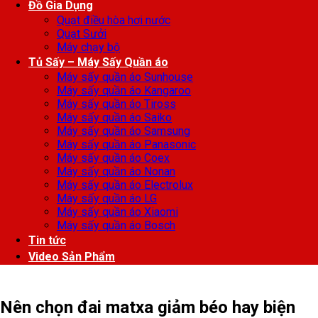
Đồ Gia Dụng
Quạt điều hòa hơi nước
Quạt Sưởi
Máy chạy bộ
Tủ Sấy – Máy Sấy Quần áo
Máy sấy quần áo Sunhouse
Máy sấy quần áo Kangaroo
Máy sấy quần áo Tiross
Máy sấy quần áo Saiko
Máy sấy quần áo Samsung
Máy sấy quần áo Panasonic
Máy sấy quần áo Coex
Máy sấy quần áo Nonan
Máy sấy quần áo Electrolux
Máy sấy quần áo LG
Máy sấy quần áo Xiaomi
Máy sấy quần áo Bosch
Tin tức
Video Sản Phẩm
Nên chọn đai matxa giảm béo hay biện