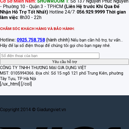
Cơ Sở Miền Nam:
SHOWROOM 1
: Số 137 Nguyễn Phúc Nguyên
- Phường 10 - Quận 3 - TP.HCM
(Liên Hệ trước Khi Qua Để
Nhận Hỗ Trợ Tốt Nhất)
Hotline 24/7:
056.929.9999
Thời gian
làm việc
: 8h30 - 22h
CHĂM SÓC KHÁCH HÀNG VÀ BẢO HÀNH:
Hotline
:
0925.758.758
(hành chính)
Nếu bạn cần hỗ trợ, tư vấn...
Hãy để lại số điện thoại để chúng tôi gọi cho bạn ngay nhé.
CÔNG TY TNHH THƯƠNG MẠI GIA DỤNG VIỆT
MST: 0105994366.
Địa chỉ: Số 15 ngõ 121 phố Trung Kiên, phường
Tây Tựu, TP Hà Nội
[/ux_html] [/col]
Copyright 2014 © Giadungviet.vn